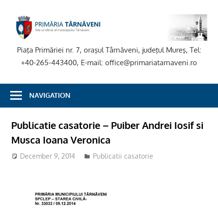
Skip
to
P
content
T
Piaţa Primăriei nr. 7, oraşul Târnăveni, judeţul Mureş, Tel:
+40-265-443400, E-mail: office@primariatarnaveni.ro
NAVIGATION
Publicatie casatorie – Puiber Andrei Iosif si
Musca Ioana Veronica
December 9, 2014
Publicatii casatorie