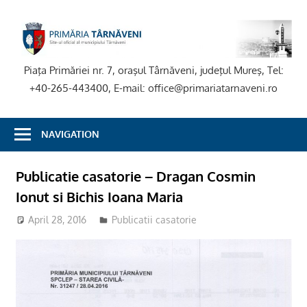
Skip
to
P
content
T
Piaţa Primăriei nr. 7, oraşul Târnăveni, judeţul Mureş, Tel:
+40-265-443400, E-mail: office@primariatarnaveni.ro
NAVIGATION
Publicatie casatorie – Dragan Cosmin
Ionut si Bichis Ioana Maria
April 28, 2016
Publicatii casatorie