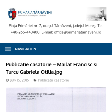
Skip
to
P
content
T
Piaţa Primăriei nr. 7, oraşul Târnăveni, judeţul Mureş, Tel:
+40-265-443400, E-mail: office@primariatarnaveni.ro
NAVIGATION
Publicatie casatorie – Mailat Francisc si
Turcu Gabriela Otilia.jpg
July 15, 2016
Publicatii casatorie