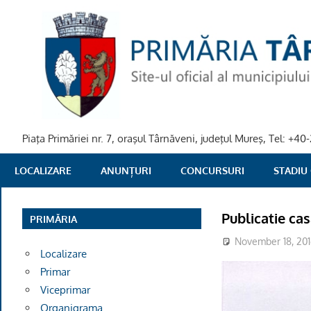
Skip
to
content
Piaţa Primăriei nr. 7, oraşul Târnăveni, judeţul Mureş, Tel: +
PRIMARIA
LOCALIZARE
ANUNȚURI
CONCURSURI
STADIU
TARNAVENI
Publicatie ca
PRIMĂRIA
November 18, 20
Localizare
Primar
Viceprimar
Organigrama