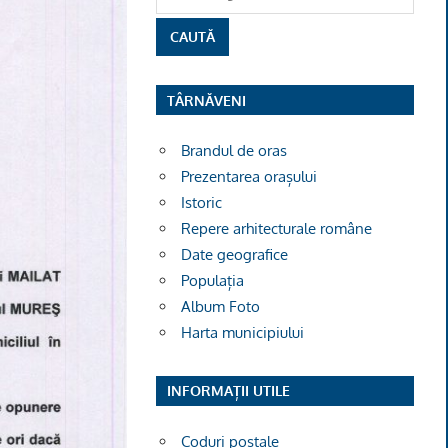
TÂRNĂVENI
Brandul de oras
Prezentarea orașului
Istoric
Repere arhitecturale române
Date geografice
Populația
Album Foto
Harta municipiului
INFORMAȚII UTILE
Coduri poștale