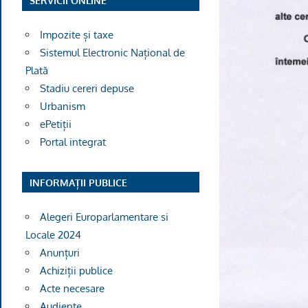
SERVICII ONLINE
Impozite și taxe
Sistemul Electronic Național de
Plată
Stadiu cereri depuse
Urbanism
ePetiții
Portal integrat
INFORMAȚII PUBLICE
Alegeri Europarlamentare si
Locale 2024
Anunțuri
Achiziții publice
Acte necesare
Audiențe