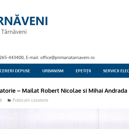
40-265-443400, E-mail: office@primariatarnaveni.ro
 CERERI DEPUSE
URBANISM
EPETIȚII
SERVICII EL
satorie – Mailat Robert Nicolae si Mihai Andrada
16
Publicatii casatorie