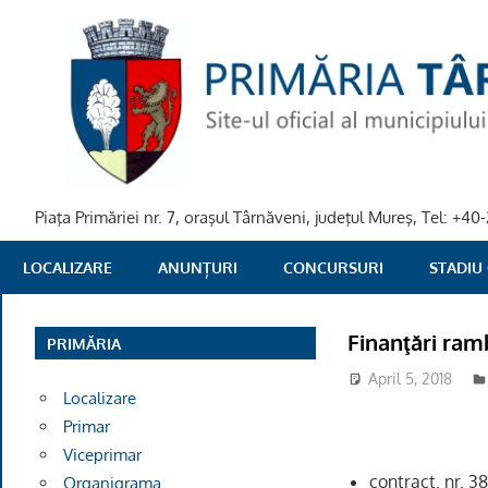
Skip
to
content
Piaţa Primăriei nr. 7, oraşul Târnăveni, judeţul Mureş, Tel: +
PRIMARIA
LOCALIZARE
ANUNȚURI
CONCURSURI
STADIU
TARNAVENI
Finanţări ram
PRIMĂRIA
April 5, 2018
Localizare
Primar
Viceprimar
contract. nr. 3
Organigrama