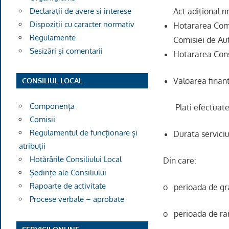
Act adiţional n
Declarații de avere si interese
Dispoziții cu caracter normativ
Hotararea Comi
Regulamente
Comisiei de Au
Sesizări și comentarii
Hotararea Cons
Valoarea finant
CONSILIUL LOCAL
Componența
Plati efectuate 
Comisii
Regulamentul de funcționare și
Durata serviciu
atribuții
Hotărârile Consiliului Local
Din care:
Ședințe ale Consiliului
Rapoarte de activitate
o perioada de 
Procese verbale – aprobate
o perioada de 