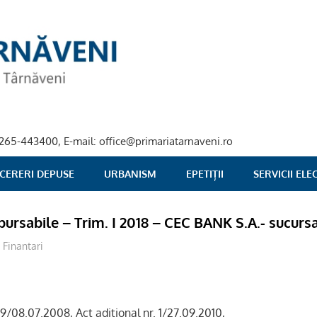
40-265-443400, E-mail: office@primariatarnaveni.ro
 CERERI DEPUSE
URBANISM
EPETIȚII
SERVICII EL
bursabile – Trim. I 2018 – CEC BANK S.A.- sucu
admsite
Finantari
89/08.07.2008, Act adiţional nr. 1/27.09.2010,