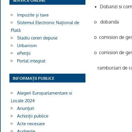
SERVICII ONLINE
Dobanzi si com
Impozite și taxe
o dobanda 2,
Sistemul Electronic Național de
Plată
o comision de ge
Stadiu cereri depuse
Urbanism
o comision de ge
ePetiții
Portal integrat
rambursari de
INFORMAȚII PUBLICE
Alegeri Europarlamentare si
Locale 2024
Anunțuri
Achiziții publice
Acte necesare
Audiențe