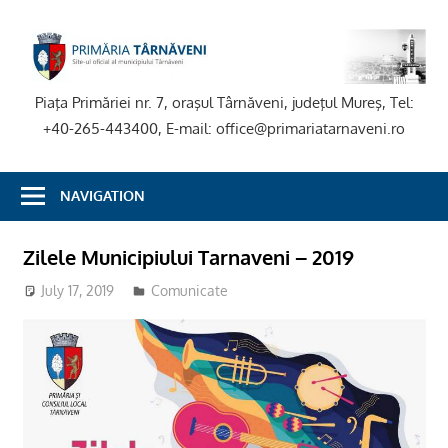
Skip
to
P
content
T
Piaţa Primăriei nr. 7, oraşul Târnăveni, judeţul Mureş, Tel:
+40-265-443400, E-mail: office@primariatarnaveni.ro
NAVIGATION
Zilele Municipiului Tarnaveni – 2019
July 17, 2019
adm-mmm
Comunicate