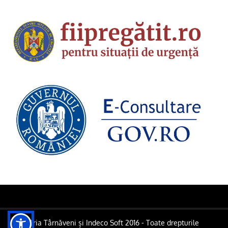
Primăria Târnăveni și Indeco Soft 2016 - Toate drepturile