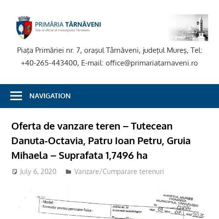
Skip
to
P
content
T
Piaţa Primăriei nr. 7, oraşul Târnăveni, judeţul Mureş, Tel:
+40-265-443400, E-mail: office@primariatarnaveni.ro
NAVIGATION
Oferta de vanzare teren – Tutecean
Danuta-Octavia, Patru Ioan Petru, Gruia
Mihaela – Suprafata 1,7496 ha
July 6, 2020
adm-mmm
Vanzare/Cumparare terenuri