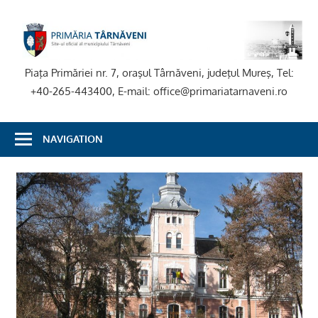
Skip
to
P
content
T
Piaţa Primăriei nr. 7, oraşul Târnăveni, judeţul Mureş, Tel:
+40-265-443400, E-mail: office@primariatarnaveni.ro
NAVIGATION