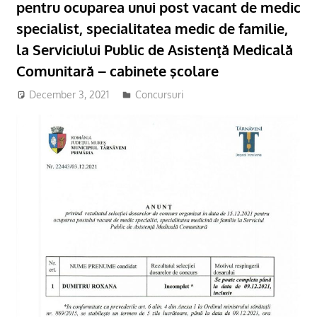
pentru ocuparea unui post vacant de medic
specialist, specialitatea medic de familie,
la Serviciului Public de Asistenţă Medicală
Comunitară – cabinete şcolare
December 3, 2021
adm-mmm
Concursuri