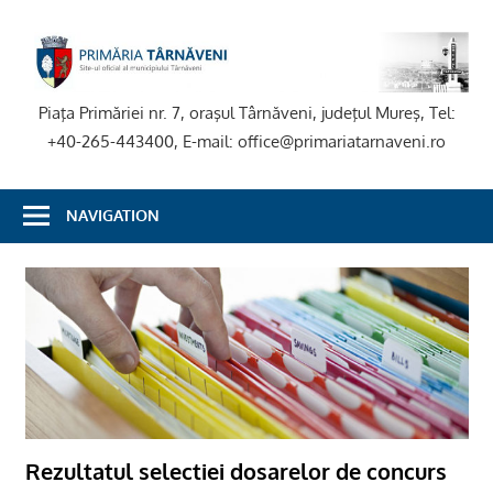
Skip
to
P
content
T
Piaţa Primăriei nr. 7, oraşul Târnăveni, judeţul Mureş, Tel:
+40-265-443400, E-mail: office@primariatarnaveni.ro
NAVIGATION
Rezultatul selectiei dosarelor de concurs