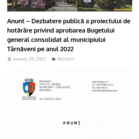
Anunt – Dezbatere publică a proiectului de
hotărâre privind aprobarea Bugetului
general consolidat al municipiului
Târnăveni pe anul 2022
January 20, 2022
adm-mmm
Anunturi