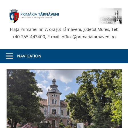
Skip
to
P
content
T
Piaţa Primăriei nr. 7, oraşul Târnăveni, judeţul Mureş, Tel:
+40-265-443400, E-mail: office@primariatarnaveni.ro
NAVIGATION