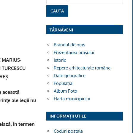
TÂRNĂVENI
Brandul de oras
Prezentarea orașului
NC MARIUS-
Istoric
Repere arhitecturale române
nei TURCESCU
Date geografice
UREȘ.
Populația
Album Foto
la această
Harta municipiului
rinţe ale legii nu
INFORMAȚII UTILE
eiază, în termen
Coduri poștale