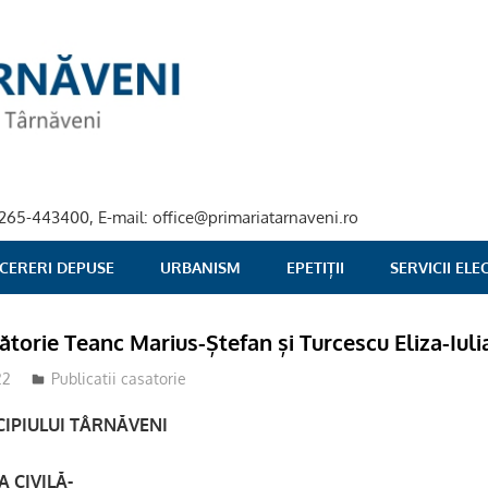
40-265-443400, E-mail: office@primariatarnaveni.ro
 CERERI DEPUSE
URBANISM
EPETIȚII
SERVICII EL
ătorie Teanc Marius-Ștefan și Turcescu Eliza-Iuli
22
stciv
Publicatii casatorie
IPIULUI TÂRNĂVENI
 CIVILĂ-