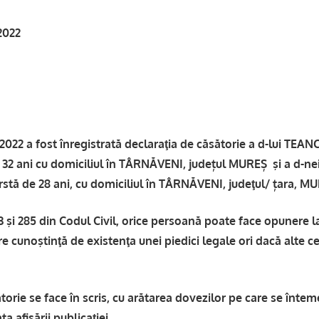
2022
2 a fost înregistrată declaraţia de căsătorie a d-lui TEA
 32 ani cu domiciliul în TÂRNĂVENI, județul MUREȘ şi a d-
rstă de 28 ani, cu domiciliul în TÂRNĂVENI, judeţul/ țara, M
83 şi 285 din Codul Civil, orice persoană poate face opunere 
e cunoştinţă de existenţa unei piedici legale ori dacă alte ce
orie se face în scris, cu arătarea dovezilor pe care se întem
ta afişării publicaţiei.