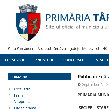
Skip
to
content
Piaţa Primăriei nr. 7, oraşul Târnăveni, judeţul Mureş, Tel: +
PRIMARIA
LOCALIZARE
ANUNȚURI
CONCURSURI
STADIU
TARNAVENI
Publicație căs
PRIMĂRIA
September 7, 20
Localizare
PRIMĂRIA MUNIC
Primar
Viceprimar
SPCLEP – STAREA
Organigrama