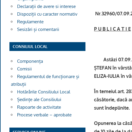
Declarații de avere si interese
Nr.32960/07.09.
Dispoziții cu caracter normativ
Regulamente
P U B L I C A Ţ I E
Sesizări și comentarii
CONSILIUL LOCAL
Astăzi 07.09.202
Componența
ȘTEFAN în vârstă
Comisii
ELIZA-IULIA în vâ
Regulamentul de funcționare și
atribuții
În temeiul art. 2
Hotărârile Consiliului Local
căsătorie, dacă ar
Ședințe ale Consiliului
Rapoarte de activitate
sunt îndeplinite.
Procese verbale – aprobate
Opunerea la căsăt
de 10 zile de la da