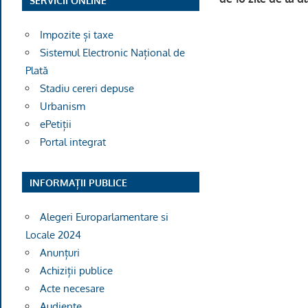
SERVICII ONLINE
Impozite și taxe
Sistemul Electronic Național de
Ofiţer d
Plată
Stadiu cereri depuse
Urbanism
ePetiții
Portal integrat
INFORMAȚII PUBLICE
Alegeri Europarlamentare si
Locale 2024
Anunțuri
Achiziții publice
Acte necesare
Audiențe