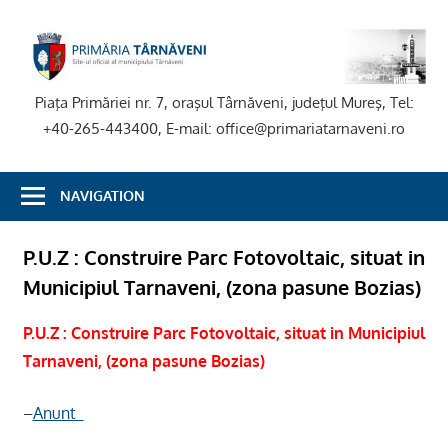
Skip
to
P
content
T
Piaţa Primăriei nr. 7, oraşul Târnăveni, judeţul Mureş, Tel:
+40-265-443400, E-mail: office@primariatarnaveni.ro
NAVIGATION
P.U.Z : Construire Parc Fotovoltaic, situat in
Municipiul Tarnaveni, (zona pasune Bozias)
P.U.Z : Construire Parc Fotovoltaic, situat in Municipiul
Tarnaveni, (zona pasune Bozias)
–
Anunt