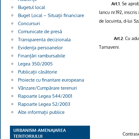
Art.1.
Se aproba
Bugetul local
Iancu nr.192, inscris
Buget Local – Situații financiare
de locuinta, d-lui S
Concursuri
Comunicate de presă
Art.2.
Cu aduc
Transparenta decizionala
Tarnaveni.
Evidența persoanelor
Finanțări rambursabile
Legea 350/2005
Publicații căsătorie
Proiecte cu finantare europeana
Vânzare/Cumpărare terenuri
Rapoarte Legea 544/2001
Rapoarte Legea 52/2003
Alte informații publice
URBANISM-AMENAJAREA
Contra
TERITORIULUI