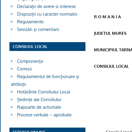
Declarații de avere si interese
Dispoziții cu caracter normativ
R O M A N I A
Regulamente
Sesizări și comentarii
JUDETUL MURES
CONSILIUL LOCAL
MUNICIPIUL TARN
Componența
CONSILIUL LOCAL
Comisii
Regulamentul de funcționare și
atribuții
Hotărârile Consiliului Local
Ședințe ale Consiliului
Rapoarte de activitate
Procese verbale – aprobate