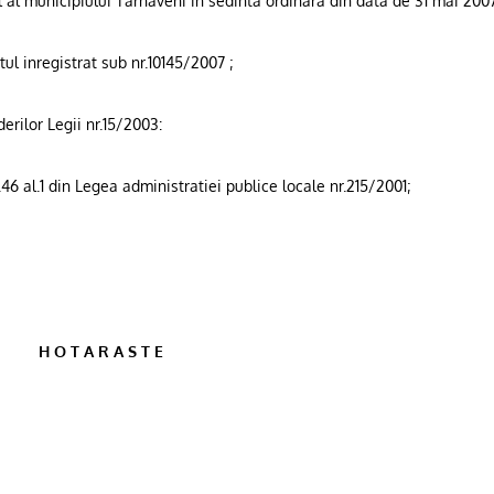
l al municipiului Tarnaveni in sedinta ordinara din data de 31 mai 200
ul inregistrat sub nr.10145/2007 ;
erilor Legii nr.15/2003:
.46 al.1 din Legea administratiei publice locale nr.215/2001;
 R A S T E