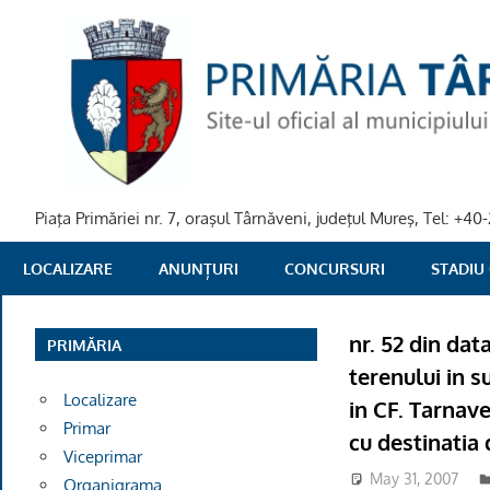
Skip
to
content
Piaţa Primăriei nr. 7, oraşul Târnăveni, judeţul Mureş, Tel: +
PRIMARIA
LOCALIZARE
ANUNȚURI
CONCURSURI
STADIU
TARNAVENI
nr. 52 din dat
PRIMĂRIA
terenului in s
Localizare
in CF. Tarnave
Primar
cu destinatia
Viceprimar
May 31, 2007
Organigrama