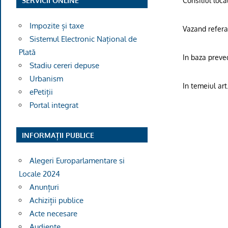
Consiliul loca
SERVICII ONLINE
Impozite și taxe
Vazand referat
Sistemul Electronic Național de
Plată
In baza preved
Stadiu cereri depuse
Urbanism
In temeiul art
ePetiții
Portal integrat
INFORMAȚII PUBLICE
Alegeri Europarlamentare si
H O T A
Locale 2024
Anunțuri
Achiziții publice
Acte necesare
Audiențe