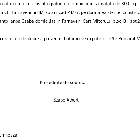
 atribuirea in folosinta gratuita a terenului in suprafata de 300 m.p.
 in CF. Tarnaveni nr.1112, sub nr.cad: 412/7
, pe durata existentei construc
zanto Ianos Csaba domicilia
t
in Tarnaveni Cart. Viitorului bloc 13 J apt.2
erea la indeplinire a prezentei hotarari se imputernice
ºte
Primarul M
Presedinte de sedinta
Szabo Albert
semneaza