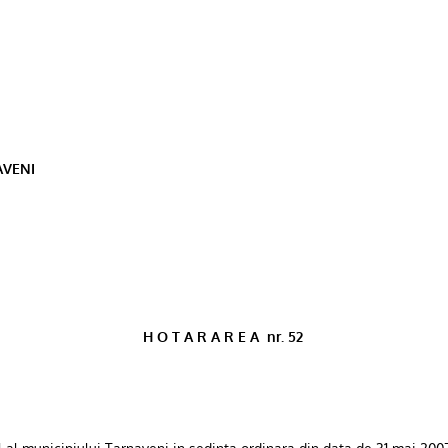
AVENI
H O T A R A R E A
nr. 52