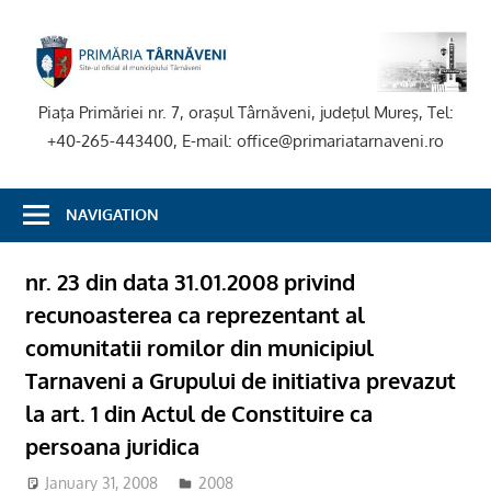
Skip
to
P
content
T
Piaţa Primăriei nr. 7, oraşul Târnăveni, judeţul Mureş, Tel:
+40-265-443400, E-mail: office@primariatarnaveni.ro
NAVIGATION
nr. 23 din data 31.01.2008 privind
recunoasterea ca reprezentant al
comunitatii romilor din municipiul
Tarnaveni a Grupului de initiativa prevazut
la art. 1 din Actul de Constituire ca
persoana juridica
January 31, 2008
2008