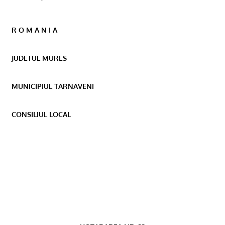
R O M A N I A
JUDETUL MURES
MUNICIPIUL TARNAVENI
CONSILIUL LOCAL