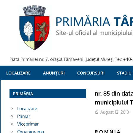
Skip
to
content
Piaţa Primăriei nr. 7, oraşul Târnăveni, judeţul Mureş, Tel: +
PRIMARIA
LOCALIZARE
ANUNȚURI
CONCURSURI
STADIU
TARNAVENI
nr. 85 din dat
PRIMĂRIA
municipiului 
Localizare
August 12, 2010
Primar
Viceprimar
R O M N I A
Organigrama