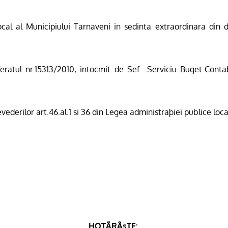
Local al Municipiului Tarnaveni in sedinta extraordinara din
eratul nr.15313/2010, intocmit de Sef
Serviciu Buget-Contab
vederilor art.46.al.1 si 36 din Legea administraþiei publice loc
HOTÃRÃșTE: