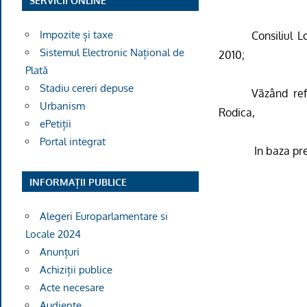
SERVICII ONLINE
Impozite și taxe
Consiliul 
Sistemul Electronic Național de
2010;
Plată
Stadiu cereri depuse
Vãzând ref
Urbanism
Rodica,
ePetiții
Portal integrat
In baza pre
INFORMAȚII PUBLICE
Alegeri Europarlamentare si
Locale 2024
Anunțuri
Achiziții publice
Acte necesare
Audiențe