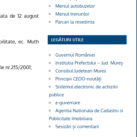
Mersul autobuzelor
Mersul trenurilor
 data de 12 august
Parcari la resedinta
LEGĂTURI UTILE
ilitate, ec. Muth
Guvernul României
Institutia Prefectului – Jud. Mureș
ale nr.215/2001
;
Consiliul Judetean Mures
Principii CEDO-noutăți
Sistemul electronic de achizitii
publice
e-guvernare
Agentia Nationala de Cadastru si
Publicitate Imobiliara
Sesizări și comentarii