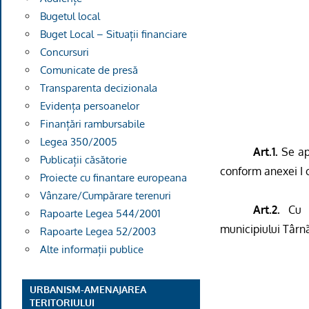
Bugetul local
Buget Local – Situații financiare
Concursuri
Comunicate de presă
Transparenta decizionala
Evidența persoanelor
Finanțări rambursabile
Legea 350/2005
Art.1.
Se apr
Publicații căsătorie
conform anexei I 
Proiecte cu finantare europeana
Vânzare/Cumpărare terenuri
Art.2.
Cu 
Rapoarte Legea 544/2001
municipiului Târn
Rapoarte Legea 52/2003
Alte informații publice
URBANISM-AMENAJAREA
TERITORIULUI