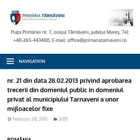
Skip
to
P
content
T
Piaţa Primăriei nr. 7, oraşul Târnăveni, judeţul Mureş, Tel:
+40-265-443400, E-mail: office@primariatarnaveni.ro
NAVIGATION
nr. 21 din data 28.02.2013 privind aprobarea
trecerii din domeniul public in domeniul
privat al municipiului Tarnaveni a unor
mijloacelor fixe
February 28, 2013
2013
ROMÂNIA