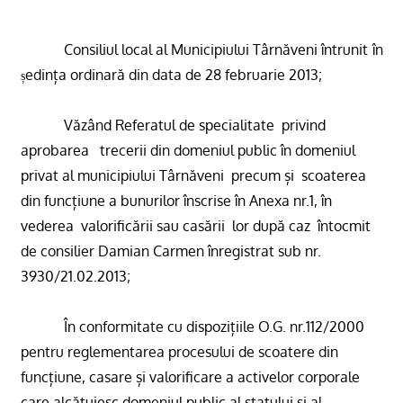
Consiliul local al Municipiului Târnăveni întrunit în
edința ordinară din data de 28 februarie 2013;
ș
Văzând Referatul de specialitate
p
rivind
aprobarea
trecerii din domeniul public în domeniul
privat al municipiului Târnăveni
precum și
scoaterea
din funcțiune a bunurilor înscrise în Anexa nr.1, în
vederea
valorificării sau casării
lor după caz
întocmit
de consilier Damian Carmen înregistrat sub nr.
3930/21.02.2013;
În conformitate cu dispozițiile O.G. nr.112/2000
pentru reglementarea procesului de scoatere din
funcțiune, casare și valorificare a activelor corporale
care alcătuiesc domeniul public al statului și al