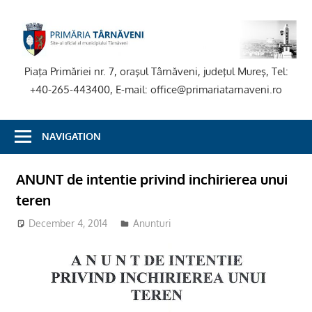
Skip
to
P
content
T
Piaţa Primăriei nr. 7, oraşul Târnăveni, judeţul Mureş, Tel:
+40-265-443400, E-mail: office@primariatarnaveni.ro
NAVIGATION
ANUNT de intentie privind inchirierea unui
teren
December 4, 2014
Anunturi