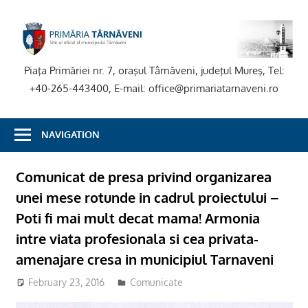
Skip
to
P
content
T
Piaţa Primăriei nr. 7, oraşul Târnăveni, judeţul Mureş, Tel:
+40-265-443400, E-mail: office@primariatarnaveni.ro
NAVIGATION
Comunicat de presa privind organizarea
unei mese rotunde in cadrul proiectului –
Poti fi mai mult decat mama! Armonia
intre viata profesionala si cea privata-
amenajare cresa in municipiul Tarnaveni
February 23, 2016
Comunicate