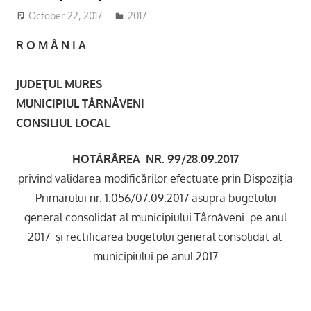
October 22, 2017
admsite
2017
R O M Â N I A
JUDEŢUL MUREŞ
MUNICIPIUL TÂRNĂVENI
CONSILIUL LOCAL
HOTĂRÂREA NR. 99/28.09.2017
privind validarea modificărilor efectuate prin Dispoziţia
Primarului nr. 1.056/07.09.2017 asupra bugetului
general consolidat al municipiului Târnăveni pe anul
2017 și rectificarea bugetului general consolidat al
municipiului pe anul 2017