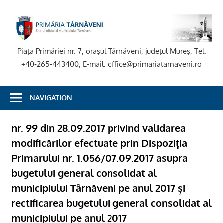
Skip
to
P
content
T
Piaţa Primăriei nr. 7, oraşul Târnăveni, judeţul Mureş, Tel:
+40-265-443400, E-mail: office@primariatarnaveni.ro
NAVIGATION
nr. 99 din 28.09.2017 privind validarea
modificărilor efectuate prin Dispoziţia
Primarului nr. 1.056/07.09.2017 asupra
bugetului general consolidat al
municipiului Târnăveni pe anul 2017 și
rectificarea bugetului general consolidat al
municipiului pe anul 2017