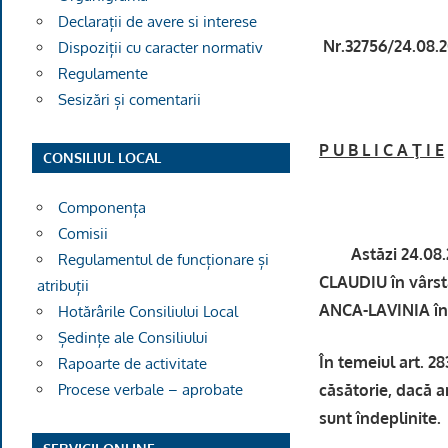
Declarații de avere si interese
Nr.32756/24.08.
Dispoziții cu caracter normativ
Regulamente
Sesizări și comentarii
P U B L I C A Ţ I E
CONSILIUL LOCAL
Componența
Comisii
Astăzi 24.08.202
Regulamentul de funcționare și
CLAUDIU în vârst
atribuții
ANCA-LAVINIA în 
Hotărârile Consiliului Local
Ședințe ale Consiliului
În temeiul art. 2
Rapoarte de activitate
căsătorie, dacă ar
Procese verbale – aprobate
sunt îndeplinite.