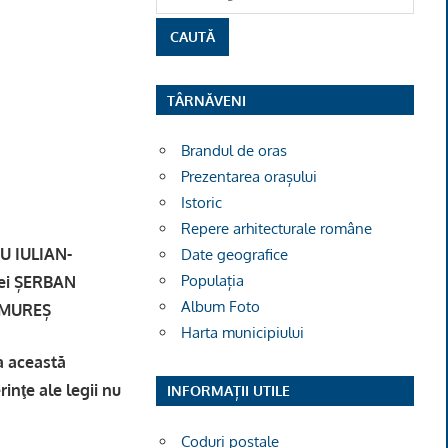
TÂRNĂVENI
Brandul de oras
Prezentarea orașului
Istoric
Repere arhitecturale române
IU IULIAN-
Date geografice
Populația
nei ȘERBAN
Album Foto
, MUREȘ
Harta municipiului
la această
rinţe ale legii nu
INFORMAȚII UTILE
Coduri poștale