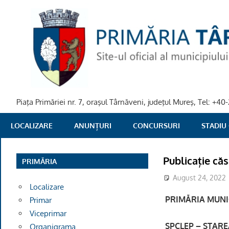
Skip
to
content
Piaţa Primăriei nr. 7, oraşul Târnăveni, judeţul Mureş, Tel: +
PRIMARIA
LOCALIZARE
ANUNȚURI
CONCURSURI
STADIU
TARNAVENI
Publicație că
PRIMĂRIA
August 24, 2022
Localizare
PRIMĂRIA MUNI
Primar
Viceprimar
SPCLEP – STAREA
Organigrama