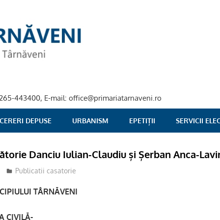
40-265-443400, E-mail: office@primariatarnaveni.ro
 CERERI DEPUSE
URBANISM
EPETIȚII
SERVICII EL
sătorie Danciu Iulian-Claudiu și Șerban Anca-Lavi
stciv
Publicatii casatorie
CIPIULUI TÂRNĂVENI
 CIVILĂ-