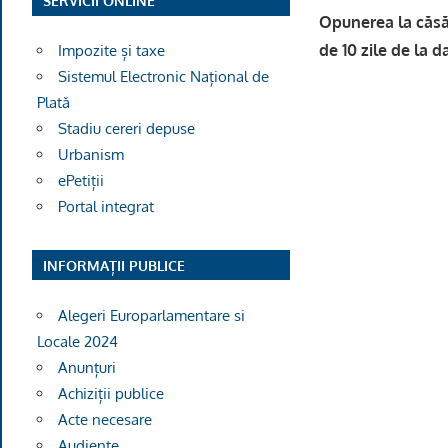
SERVICII ONLINE
Opunerea la căsăt
de 10 zile de la da
Impozite și taxe
Sistemul Electronic Național de
Plată
Stadiu cereri depuse
Ofiţer d
Urbanism
ePetiții
Portal integrat
INFORMAȚII PUBLICE
Alegeri Europarlamentare si
Locale 2024
Anunțuri
Achiziții publice
Acte necesare
Audiențe