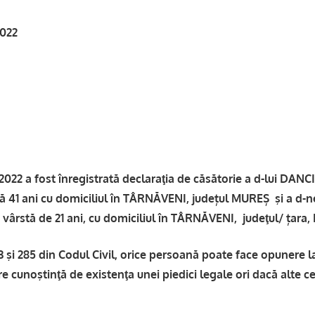
2022
2 a fost înregistrată declaraţia de căsătorie a d-lui DANC
ă 41 ani cu domiciliul în TÂRNĂVENI, județul MUREȘ şi a d-
vârstă de 21 ani, cu domiciliul în TÂRNĂVENI, judeţul/ țara
83 şi 285 din Codul Civil, orice persoană poate face opunere 
e cunoştinţă de existenţa unei piedici legale ori dacă alte ce