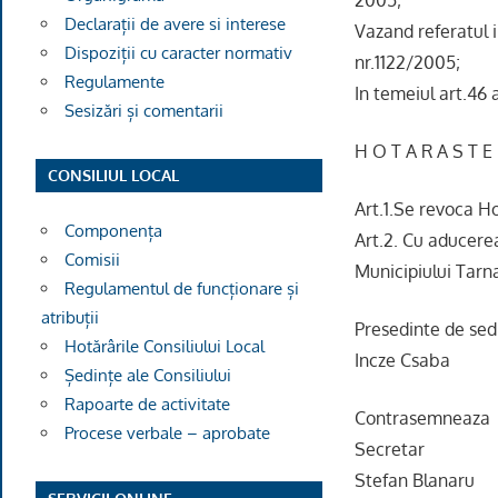
Declarații de avere si interese
Vazand referatul i
Dispoziții cu caracter normativ
nr.1122/2005;
Regulamente
In temeiul art.46 
Sesizări și comentarii
H O T A R A S T E
CONSILIUL LOCAL
Art.1.Se revoca Ho
Componența
Art.2. Cu aducerea
Comisii
Municipiului Tarn
Regulamentul de funcționare și
atribuții
Presedinte de sed
Hotărârile Consiliului Local
Incze Csaba
Ședințe ale Consiliului
Rapoarte de activitate
Contrasemneaza
Procese verbale – aprobate
Secretar
Stefan Blanaru