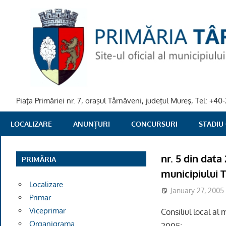
Skip
to
content
Piaţa Primăriei nr. 7, oraşul Târnăveni, judeţul Mureş, Tel: +
PRIMARIA
LOCALIZARE
ANUNȚURI
CONCURSURI
STADIU
TARNAVENI
nr. 5 din data
PRIMĂRIA
municipiului 
Localizare
January 27, 2005
Primar
Viceprimar
Consiliul local al
Organigrama
2005;