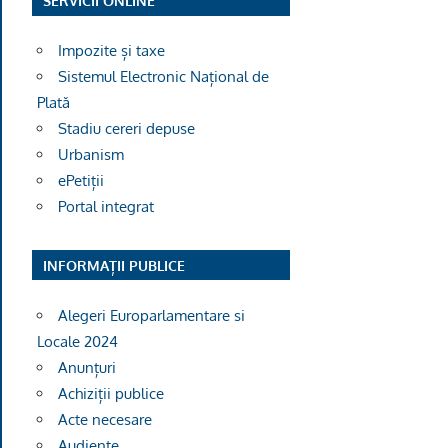
SERVICII ONLINE
Impozite și taxe
Sistemul Electronic Național de
Plată
Stadiu cereri depuse
Urbanism
ePetiții
Portal integrat
INFORMAȚII PUBLICE
Alegeri Europarlamentare si
Locale 2024
Anunțuri
Achiziții publice
Acte necesare
Audiențe