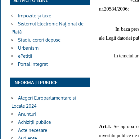
SERVICII ONLINE
nr.20584/2006;
Impozite și taxe
Sistemul Electronic Național de
In baza pre
Plată
ale Legii datoriei p
Stadiu cereri depuse
Urbanism
In temeiul ar
ePetiții
Portal integrat
INFORMAȚII PUBLICE
Alegeri Europarlamentare si
Locale 2024
Anunțuri
Achiziții publice
Art.1.
Se aproba co
Acte necesare
investitii publice de 
Audiențe