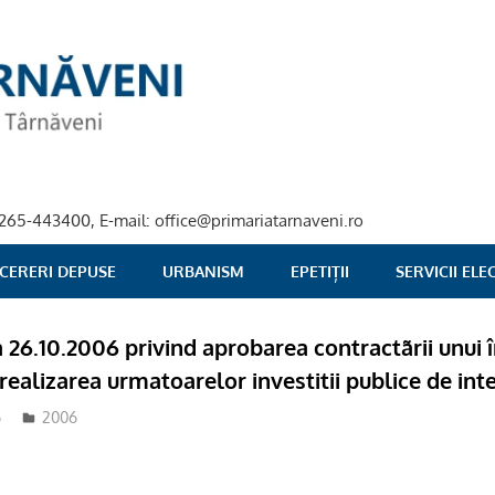
40-265-443400, E-mail: office@primariatarnaveni.ro
 CERERI DEPUSE
URBANISM
EPETIȚII
SERVICII EL
ta 26.10.2006 privind aprobarea contractãrii unu
realizarea urmatoarelor investitii publice de int
6
2006