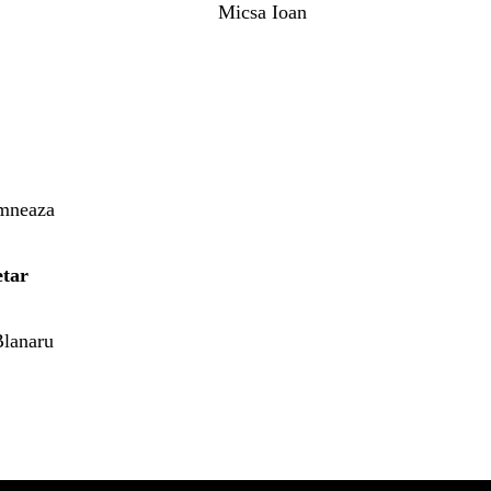
Micsa Ioan
mneaza
etar
Blanaru