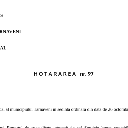
S
ARNAVENI
CAL
H O T A R A R E A
nr. 97
cal al municipiului Tarnaveni in sedinta ordinara din data de 26 octomb
nd Raportul de specialitate intocmit de sef Serviciu buget contabili