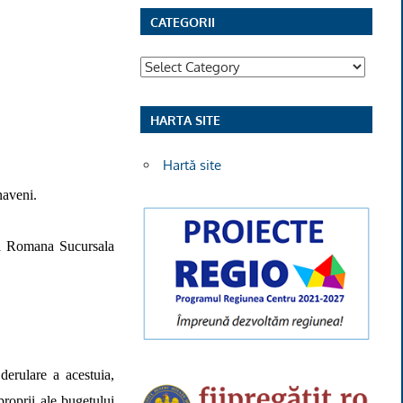
CATEGORII
Categorii
HARTA SITE
Hartă site
naveni.
la Romana Sucursala
derulare a acestuia,
proprii ale bugetului