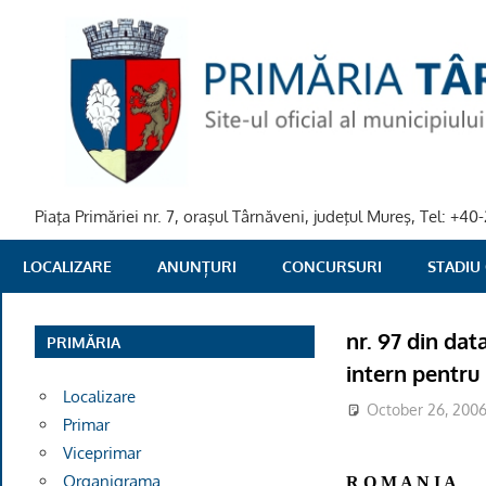
Skip
to
content
Piaţa Primăriei nr. 7, oraşul Târnăveni, judeţul Mureş, Tel: +
PRIMARIA
LOCALIZARE
ANUNȚURI
CONCURSURI
STADIU
TARNAVENI
nr. 97 din da
PRIMĂRIA
intern pentru 
Localizare
October 26, 200
Primar
Viceprimar
Organigrama
R O M A N I A