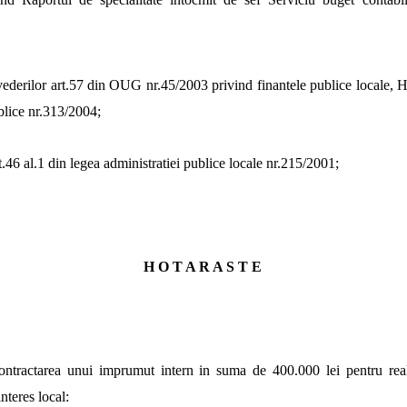
vederilor art.57 din OUG nr.45/2003 privind finantele publice locale, 
ublice nr.313/2004;
t.46 al.1 din legea administratiei publice locale nr.215/2001;
H O T A R A S T E
ntractarea unui imprumut intern in suma de 400.000 lei pentru real
interes local: