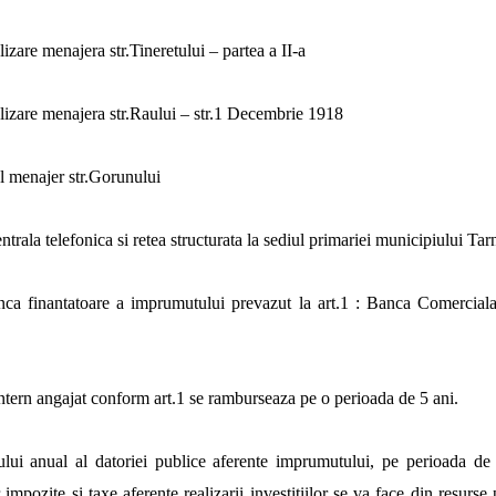
izare menajera str.Tineretului – partea a II-a
lizare menajera str.Raului – str.1 Decembrie 1918
l menajer str.Gorunului
entrala telefonica si retea structurata la sediul primariei municipiului Tar
nca finantatoare a imprumutului prevazut la art.1 : Banca Comercia
tern angajat conform art.1 se ramburseaza pe o perioada de 5 ani.
iului anual al datoriei publice aferente imprumutului, pe perioada de 
impozite si taxe aferente realizarii investitiilor se va face din resurse 