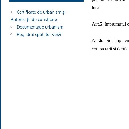
local.
Certificate de urbanism și
Autorizații de construire
Art.5.
Imprumutul co
Documentație urbanism
Registrul spațiilor verzi
Art.6.
Se imputern
contractarii si derular