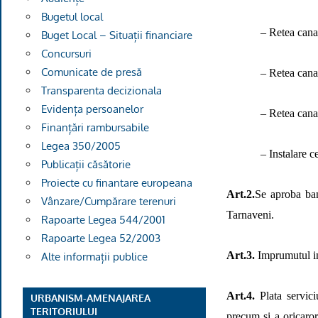
Bugetul local
– Retea canal
Buget Local – Situații financiare
Concursuri
Comunicate de presă
– Retea cana
Transparenta decizionala
Evidența persoanelor
– Retea cana
Finanțări rambursabile
Legea 350/2005
– Instalare c
Publicații căsătorie
Proiecte cu finantare europeana
Art.2.
Se aproba ba
Vânzare/Cumpărare terenuri
Tarnaveni.
Rapoarte Legea 544/2001
Rapoarte Legea 52/2003
Art.3.
Imprumutul in
Alte informații publice
Art.4.
Plata servic
URBANISM-AMENAJAREA
TERITORIULUI
precum si a oricaror 