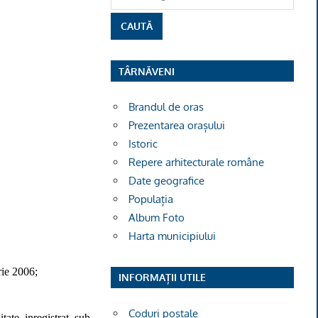
TÂRNĂVENI
Brandul de oras
Prezentarea orașului
Istoric
Repere arhitecturale române
Date geografice
Populația
Album Foto
Harta municipiului
rie 2006;
INFORMAȚII UTILE
Coduri poștale
tate inregistrat sub