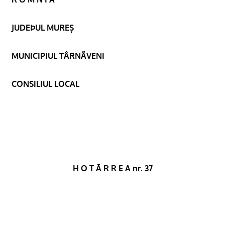
JUDEÞUL MUREȘ
MUNICIPIUL TÂRNÃVENI
CONSILIUL LOCAL
H O T Ã R R E A nr. 37