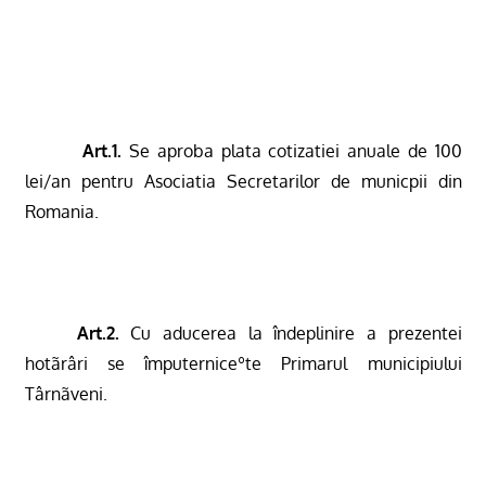
Art.1.
Se aproba plata cotizatiei anuale
de 100
lei/an pentru Asociatia Secretarilor de municpii din
Romania
.
Art.2.
Cu aducerea la îndeplinire a prezentei
hotãrâri se împuterniceºte Primarul municipiului
Târnãveni.