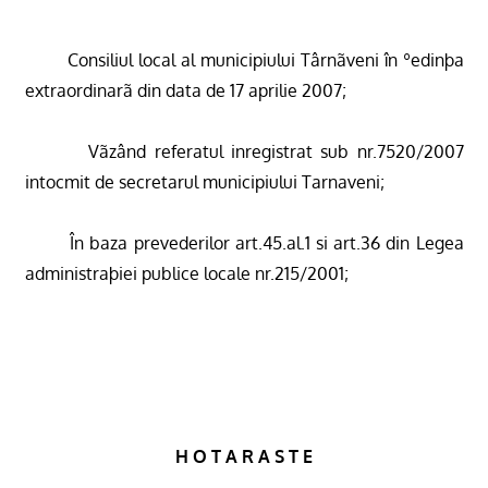
Consiliul local al municipiului Târnãveni în ºedinþa
extraordinarã din data de 17 aprilie 2007;
Vãzând referatul inregistrat sub nr.7520/2007
intocmit de secretarul municipiului Tarnaveni;
În baza prevederilor art.45.al.1 si art.36 din Legea
administraþiei publice locale nr.215/2001;
H O T A R A S T E