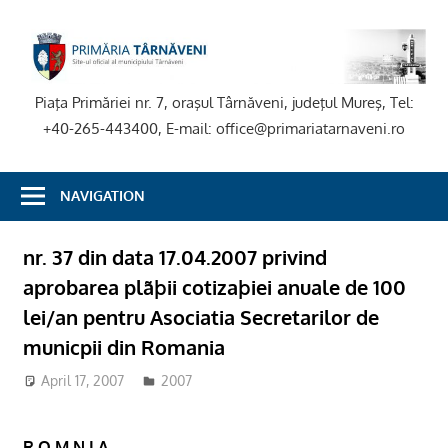
Skip
to
P
content
T
Piaţa Primăriei nr. 7, oraşul Târnăveni, judeţul Mureş, Tel:
+40-265-443400, E-mail: office@primariatarnaveni.ro
NAVIGATION
nr. 37 din data 17.04.2007 privind
aprobarea plãþii cotizaþiei anuale de 100
lei/an pentru Asociatia Secretarilor de
municpii din Romania
April 17, 2007
2007
R O M N I A