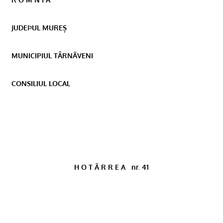
JUDEÞUL MUREȘ
MUNICIPIUL TÂRNÃVENI
CONSILIUL LOCAL
H O T Ã R R E A
nr. 41