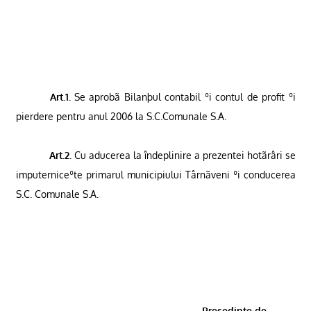
Art.1.
Se aprob
ã
Bilanþul contabil ºi contul de profit ºi
pierdere pentru anul 2006 la S.C.Comunale
S.A.
Art.2.
Cu aducerea la îndeplinire a prezentei hotãrâri se
imputerniceºte primarul municipiului Târnãveni ºi conducerea
S.C. Comunale S.A.
Presedinte de