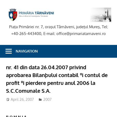
Skip
to
P
content
T
Piaţa Primăriei nr. 7, oraşul Târnăveni, judeţul Mureş, Tel:
+40-265-443400, E-mail: office@primariatarnaveni.ro
NAVIGATION
nr. 41 din data 26.04.2007 privind
aprobarea Bilanþului contabil ºi contul de
profit ºi pierdere pentru anul 2006 la
S.C.Comunale S.A.
April 26, 2007
2007
R O M N I A