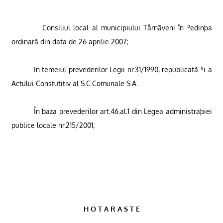
Consiliul local al municipiului Târnãveni în ºedinþa
ordinarã din data de 26 aprilie 2007
;
In temeiul prevederilor Legii nr.31/1990, republicatã
ºi
a
Actului Constutitiv al S.C.Comunale S.A.
În baza prevederilor art.46.al.1 din Legea administraþiei
publice locale nr.215/2001
;
H O T A R A S T E