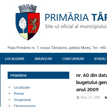
Skip
to
content
Piaţa Primăriei nr. 7, oraşul Târnăveni, judeţul Mureş, Tel: +
PRIMARIA
LOCALIZARE
ANUNȚURI
CONCURSURI
STADIU
TARNAVENI
nr. 60 din da
PRIMĂRIA
bugetului gene
Localizare
anul 2009
Primar
May 27, 2010
Viceprimar
Organigrama