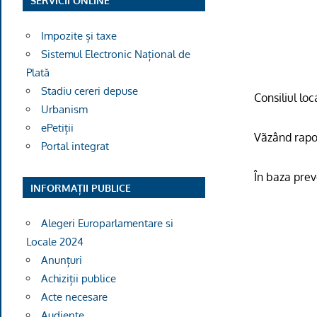
SERVICII ONLINE
Impozite și taxe
Sistemul Electronic Național de
Plată
Stadiu cereri depuse
Consiliul lo
Urbanism
ePetiții
Vãzând rapor
Portal integrat
În baza prev
INFORMAȚII PUBLICE
Alegeri Europarlamentare si
Locale 2024
Anunțuri
Achiziții publice
Acte necesare
Audiențe