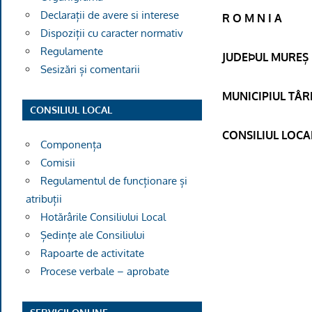
Declarații de avere si interese
R O M N I A
Dispoziții cu caracter normativ
Regulamente
JUDEÞUL MUREȘ
Sesizări și comentarii
MUNICIPIUL TÂ
CONSILIUL LOCAL
CONSILIUL LOCA
Componența
Comisii
Regulamentul de funcționare și
atribuții
Hotărârile Consiliului Local
Ședințe ale Consiliului
Rapoarte de activitate
Procese verbale – aprobate