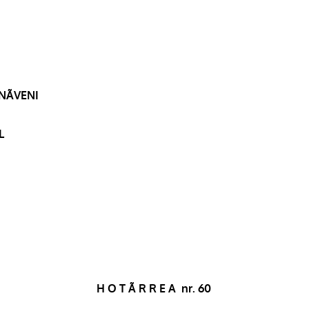
RNÃVENI
L
H O T Ã R R E A
nr. 60