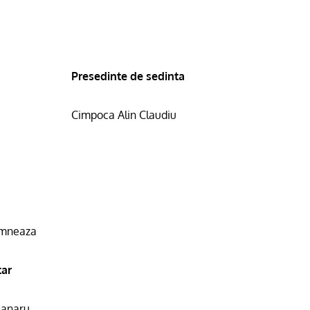
Presedinte de sedinta
Cimpoca Alin Claudiu
emneaza
tar
lanaru