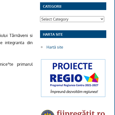
CATEGORII
Categorii
HARTA SITE
iului Târnãveni si
te integranta din
Hartă site
niceºte primarul