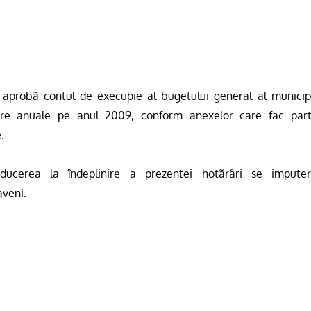
 aprob
ã
contul de execu
þie al bugetului general al municip
ciare anuale pe anul 2009, conform anexelor care fac par
.
ucerea la îndeplinire a prezentei hotãrâri se imputer
ãveni.