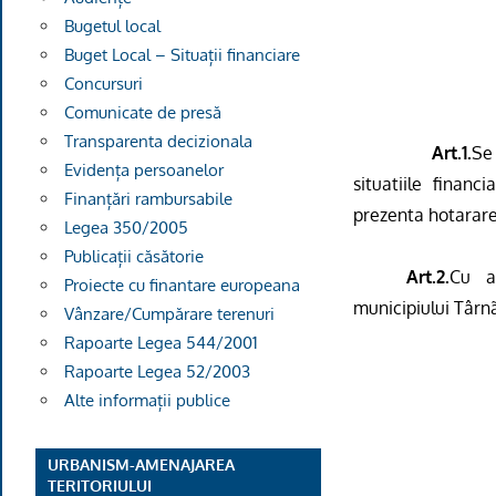
Bugetul local
Buget Local – Situații financiare
Concursuri
Comunicate de presă
Transparenta decizionala
Art.1.
Se
Evidența persoanelor
situatiile finan
Finanțări rambursabile
prezenta hotarare
Legea 350/2005
Publicații căsătorie
Art.2.
Cu ad
Proiecte cu finantare europeana
municipiului Târn
Vânzare/Cumpărare terenuri
Rapoarte Legea 544/2001
Rapoarte Legea 52/2003
Alte informații publice
URBANISM-AMENAJAREA
TERITORIULUI