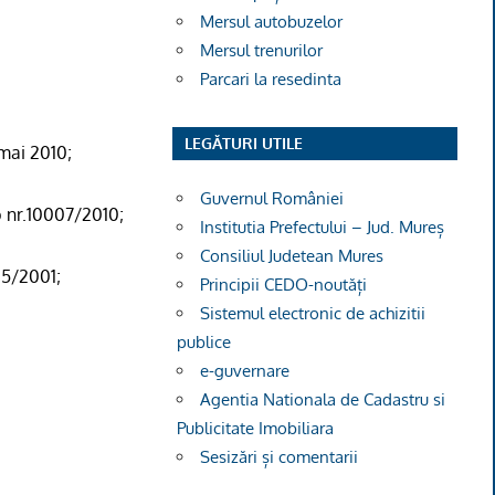
Mersul autobuzelor
Mersul trenurilor
Parcari la resedinta
LEGĂTURI UTILE
 mai 2010
;
Guvernul României
ub nr.10007/2010
;
Institutia Prefectului – Jud. Mureș
Consiliul Judetean Mures
215/2001
;
Principii CEDO-noutăți
Sistemul electronic de achizitii
publice
e-guvernare
Agentia Nationala de Cadastru si
Publicitate Imobiliara
Sesizări și comentarii