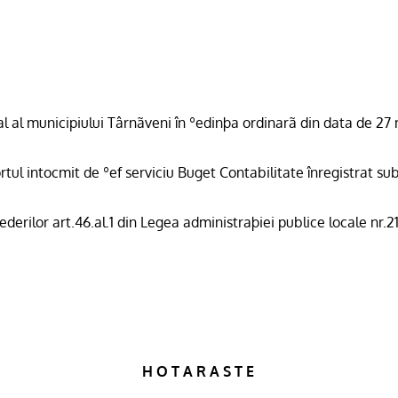
cal al municipiului Târnãveni în ºedinþa ordinarã din data de 27
tul intocmit de ºef serviciu Buget Contabilitate înregistrat s
ederilor art.46.al.1 din Legea administraþiei publice locale nr.
H O T A R A S T E