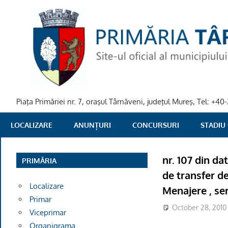
Skip
to
content
Piaţa Primăriei nr. 7, oraşul Târnăveni, judeţul Mureş, Tel: +
PRIMARIA
LOCALIZARE
ANUNȚURI
CONCURSURI
STADIU
TARNAVENI
nr. 107 din da
PRIMĂRIA
de transfer d
Localizare
Menajere , se
Primar
October 28, 2010
Viceprimar
Organigrama