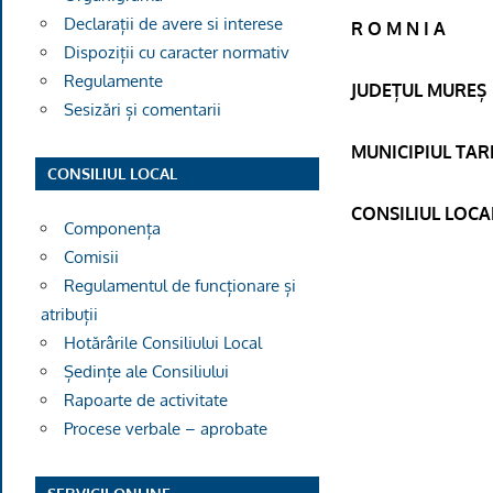
Declarații de avere si interese
R O M N I A
Dispoziții cu caracter normativ
Regulamente
JUDEȚUL MUREȘ
Sesizări și comentarii
MUNICIPIUL TA
CONSILIUL LOCAL
CONSILIUL LOCA
Componența
Comisii
Regulamentul de funcționare și
atribuții
Hotărârile Consiliului Local
Ședințe ale Consiliului
Rapoarte de activitate
Procese verbale – aprobate