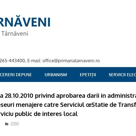
40-265-443400, E-mail: office@primariatarnaveni.ro
 CERERI DEPUSE
URBANISM
EPETIȚII
SERVICII EL
ta 28.10.2010 privind aprobarea darii in administr
eseuri menajere catre Serviciul œStatie de Trans
rviciu public de interes local
2010