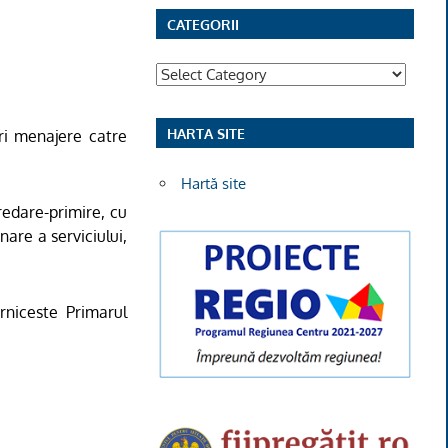
CATEGORII
Categorii
HARTA SITE
ri menajere catre
Hartă site
edare-primire, cu
are a serviciului,
rniceste Primarul