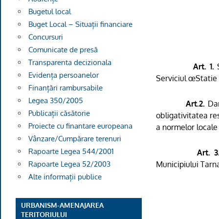
Bugetul local
Buget Local – Situații financiare
Concursuri
Comunicate de presă
Transparenta decizionala
Art. 1.
S
Evidența persoanelor
Serviciul œStatie 
Finanțări rambursabile
Legea 350/2005
Art.2.
Dar
Publicații căsătorie
obligativitatea re
Proiecte cu finantare europeana
a normelor locale 
Vânzare/Cumpărare terenuri
Rapoarte Legea 544/2001
Art. 3
Municipiului Tarn
Rapoarte Legea 52/2003
Alte informații publice
URBANISM-AMENAJAREA
TERITORIULUI