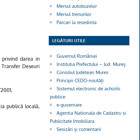
Mersul autobuzelor
Mersul trenurilor
Parcari la resedinta
LEGĂTURI UTILE
Guvernul României
,
privind darea in
Institutia Prefectului – Jud. Mureș
e Transfer Deseuri
Consiliul Judetean Mures
Principii CEDO-noutăți
Sistemul electronic de achizitii
/2001,
publice
e-guvernare
ia publică locală,
Agentia Nationala de Cadastru si
Publicitate Imobiliara
Sesizări și comentarii