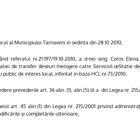
ocal al Municipiului Tarnaveni in sedinta din 28.10.2010;
ând referatul nr.21.197/19.10.2010, a d-nei sing. Coros Elena
atiei de transfer deseuri menajere catre Serviciul œStatie d
u public de interes local, infiintat in baza HCL nr.73/2010;
dere prevederile art. 36 alin. (1), alin.(5) lit.a
din Legea nr. 215
eiul art. 45 alin.(1) din Legea nr. 215/2001 privind administraț
ificările și completările ulterioare,