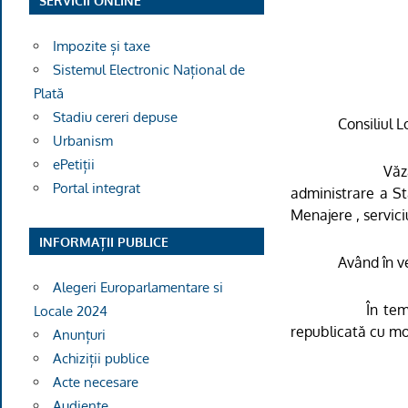
SERVICII ONLINE
Impozite și taxe
Sistemul Electronic Național de
Plată
Stadiu cereri depuse
Consiliul L
Urbanism
ePetiții
Văz
Portal integrat
administrare a St
Menajere , servici
INFORMAȚII PUBLICE
Având în ve
Alegeri Europarlamentare si
În tem
Locale 2024
republicată cu mod
Anunțuri
Achiziții publice
Acte necesare
Audiențe