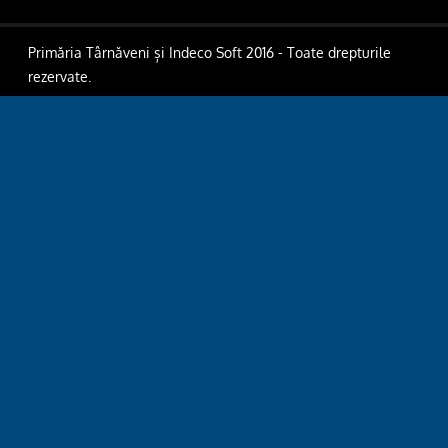
Primăria Târnăveni și Indeco Soft 2016 - Toate drepturile
rezervate.