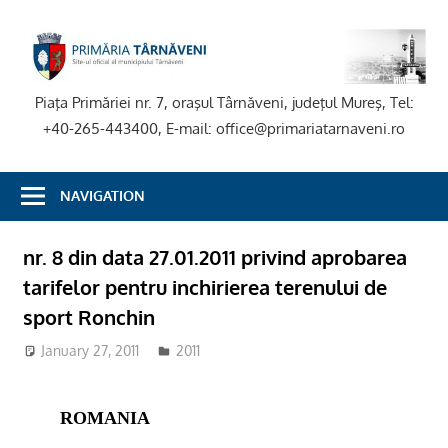
Skip
to
P
content
T
Piaţa Primăriei nr. 7, oraşul Târnăveni, judeţul Mureş, Tel:
+40-265-443400, E-mail: office@primariatarnaveni.ro
NAVIGATION
nr. 8 din data 27.01.2011 privind aprobarea
tarifelor pentru inchirierea terenului de
sport Ronchin
January 27, 2011
2011
ROMANIA