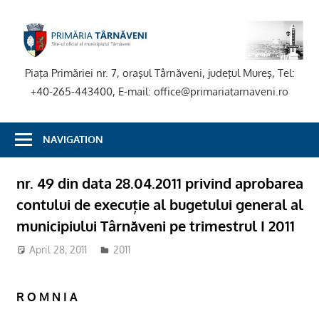
Skip
to
P
content
T
Piaţa Primăriei nr. 7, oraşul Târnăveni, judeţul Mureş, Tel:
+40-265-443400, E-mail: office@primariatarnaveni.ro
NAVIGATION
nr. 49 din data 28.04.2011 privind aprobarea
contului de execuție al bugetului general al
municipiului Târnăveni pe trimestrul I 2011
April 28, 2011
2011
R O M N I A