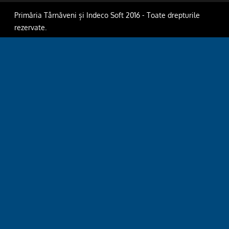
Primăria Târnăveni și Indeco Soft 2016 - Toate drepturile
rezervate.