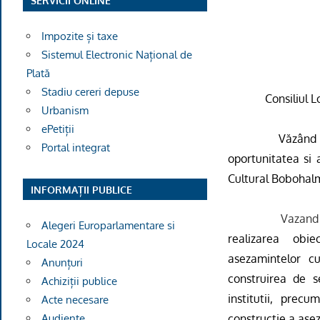
SERVICII ONLINE
Impozite și taxe
Sistemul Electronic Național de
Plată
Stadiu cereri depuse
Consiliul L
Urbanism
ePetiții
Văzând r
Portal integrat
oportunitatea si a
Cultural Bobohal
INFORMAȚII PUBLICE
Vazand 
Alegeri Europarlamentare si
realizarea obie
Locale 2024
asezamintelor cu
Anunțuri
construirea de s
Achiziții publice
institutii, precu
Acte necesare
constructie a asez
Audiențe