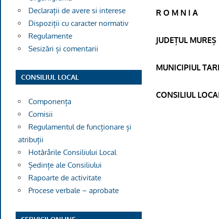
Declarații de avere si interese
R O M N I A
Dispoziții cu caracter normativ
Regulamente
JUDEȚUL MUREȘ
Sesizări și comentarii
MUNICIPIUL TA
CONSILIUL LOCAL
CONSILIUL LOCA
Componența
Comisii
Regulamentul de funcționare și
atribuții
Hotărârile Consiliului Local
Ședințe ale Consiliului
Rapoarte de activitate
Procese verbale – aprobate