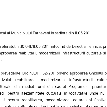
ocal al Municipiului Tarnaveni in sedinta din 11.05.2011;
eferatul nr.10.041/11.05.2011, intocmit de Directia Tehnica,
pr
probarea reabilitarii, modernizarii infrastructurii culturale s
ma;
prevederile Ordinului 1.152/2011 privind aprobarea Ghidului o
ctivului reabilitarea, modernizarea infrastructurii cult
lturale din mediul rural din cadrul Programului priorita
edii pentru asezamintele culturale in localitatile unde n
m si pentru reabilitarea, modernizarea, dotarea si finaliza
amintelor culturale de drept public din mediul rural si mic urba