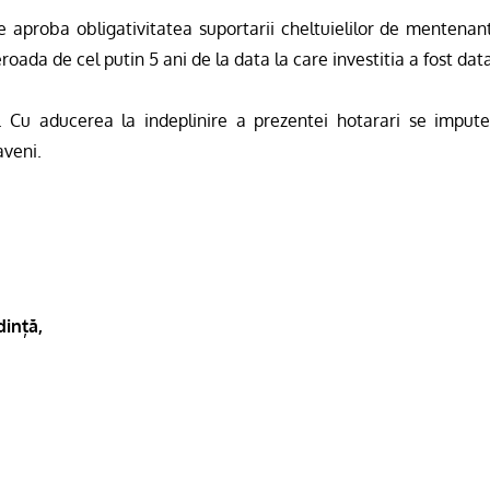
 aproba obligativitatea suportarii cheltuielilor de mentenan
eroada de cel putin 5 ani de la data la care investitia a fost dat
. Cu aducerea la indeplinire a prezentei hotarari se impute
aveni.
dință,