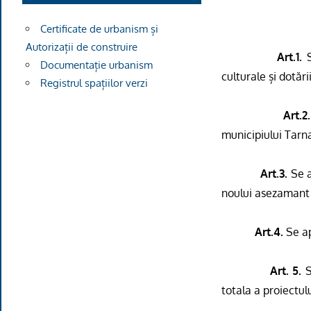
Certificate de urbanism și
Autorizații de construire
Art.1.
S
Documentație urbanism
culturale și dotăr
Registrul spațiilor verzi
Art.2
municipiului Tarn
Art.3.
Se a
noului asezamant c
Art.4.
Se ap
Art. 5.
S
totala a proiectulu