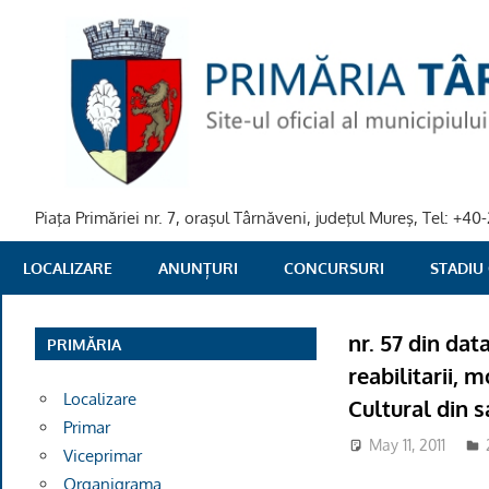
Skip
to
content
Piaţa Primăriei nr. 7, oraşul Târnăveni, judeţul Mureş, Tel: +
PRIMARIA
LOCALIZARE
ANUNȚURI
CONCURSURI
STADIU
TARNAVENI
nr. 57 din dat
PRIMĂRIA
reabilitarii, 
Localizare
Cultural din 
Primar
May 11, 2011
Viceprimar
Organigrama