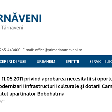
40-265-443400, E-mail: office@primariatarnaveni.ro
 CERERI DEPUSE
URBANISM
EPETIȚII
SERVICII EL
a 11.05.2011 privind aprobarea necesitatii si oportu
modernizarii infrastructurii culturale și dotării Ca
satul apartinator Bobohalma
2011