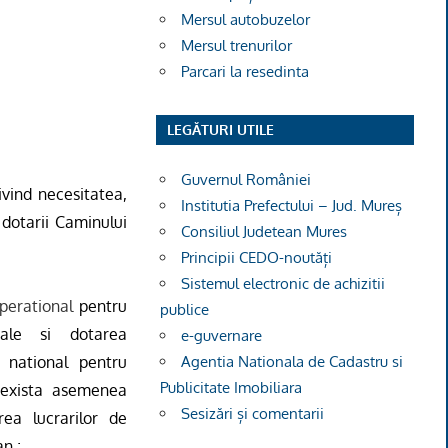
Mersul autobuzelor
Mersul trenurilor
Parcari la resedinta
LEGĂTURI UTILE
Guvernul României
ivind necesitatea,
Institutia Prefectului – Jud. Mureș
i dotarii Caminului
Consiliul Judetean Mures
Principii CEDO-noutăți
Sistemul electronic de achizitii
perational
pentru
publice
urale si dotarea
e-guvernare
r national pentru
Agentia Nationala de Cadastru si
Publicitate Imobiliara
u exista asemenea
Sesizări și comentarii
rea lucrarilor de
n ;