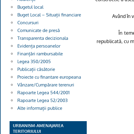
Bugetul local
Buget Local – Situații financiare
Având în v
Concursuri
Comunicate de presă
În teme
Transparenta decizionala
republicată, cu mo
Evidența persoanelor
Finanțări rambursabile
Legea 350/2005
Publicații căsătorie
Proiecte cu finantare europeana
Vânzare/Cumpărare terenuri
Rapoarte Legea 544/2001
Rapoarte Legea 52/2003
Alte informații publice
URBANISM-AMENAJAREA
TERITORIULUI