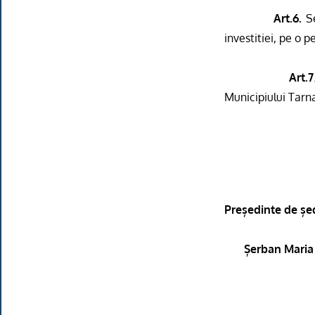
Art.6.
Se
investitiei, pe o p
Art.7
Municipiului Tarn
Președinte de șe
Șerban Maria