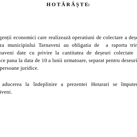
H O T Ă R Ă Ș T E:
enții economici care realizează operatiuni de colectare a deșe
aza municipiului Tarnaveni au obligatia de
a raporta tri
naveni date cu privire la cantitatea de deșeuri colectate s
ace pana la data de
10 a
lunii urmatoare, separat pentru deseuri
 persoane juridice.
ducerea la îndeplinire a prezentei Hotarari se împuter
ăveni.