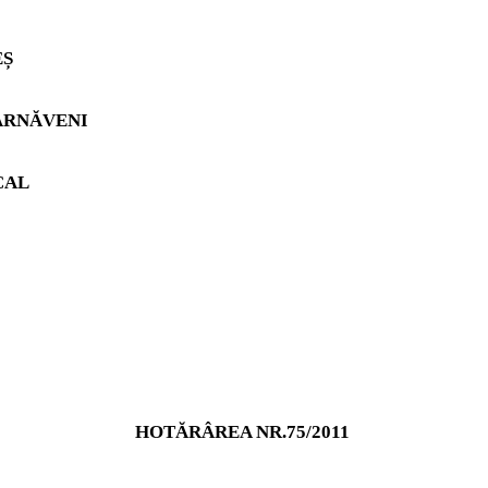
EȘ
ÂRN
ĂVENI
CAL
HOTĂRÂREA NR.75/2011