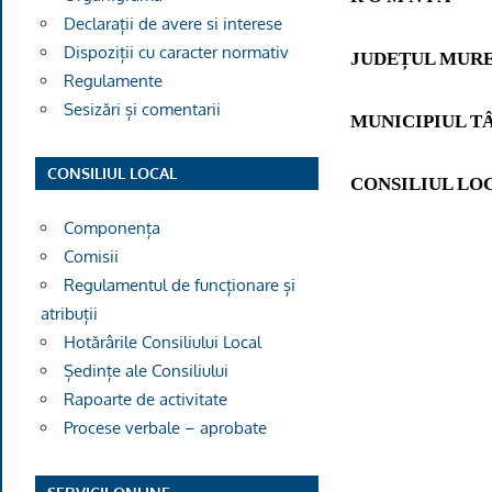
Declarații de avere si interese
Dispoziții cu caracter normativ
JUDE
ȚUL MUR
Regulamente
Sesizări și comentarii
MUNICIPIUL T
CONSILIUL LOCAL
CONSILIUL LO
Componența
Comisii
Regulamentul de funcționare și
atribuții
Hotărârile Consiliului Local
Ședințe ale Consiliului
Rapoarte de activitate
Procese verbale – aprobate