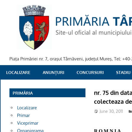
Skip
to
content
Piaţa Primăriei nr. 7, oraşul Târnăveni, judeţul Mureş, Tel: +
PRIMARIA
LOCALIZARE
ANUNȚURI
CONCURSURI
STADIU
TARNAVENI
nr. 75 din dat
PRIMĂRIA
colecteaza de
Localizare
June 30, 2011
Primar
Viceprimar
Organigrama
R O M N I A