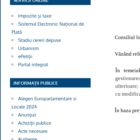
SERVICII ONLINE
Impozite și taxe
Sistemul Electronic Național de
Plată
Consiliul l
Stadiu cereri depuse
Urbanism
V
ăzând
ref
ePetiții
Portal integrat
În temeiu
gestionarea
INFORMAȚII PUBLICE
ulterioare
cu modifica
Alegeri Europarlamentare si
Locale 2024
În baza pre
Anunțuri
Achiziții publice
Acte necesare
Audiențe