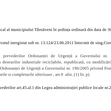
ocal al municipiului Târn
ăveni în ședința or
dinar
ă din data de 
eratul inregistat sub nr. 13.124/23.06.2011 întocmit de sing.Cor
l
prevederilor Ordonanței de Urgență a Guvernului nr. 
 deseurilor industriale reciclabile, republicată, cu modificări
; Ordonanței de Urgență a Guvernului nr. 196/2005 privind Fo
rile si completarile ulterioare , art.9
alin. (1) lit. p)
vederilor art.45.al.1 din Legea administra
ției publice locale nr