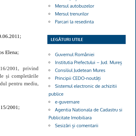
Mersul autobuzelor
Mersul trenurilor
Parcari la resedinta
30.06.2011
;
LEGĂTURI UTILE
os Elena;
Guvernul României
Institutia Prefectului – Jud. Mureș
16/2001, privind
Consiliul Judetean Mures
le și completările
Principii CEDO-noutăți
ndul pentru mediu,
Sistemul electronic de achizitii
publice
e-guvernare
.215/2001
;
Agentia Nationala de Cadastru si
Publicitate Imobiliara
Sesizări și comentarii