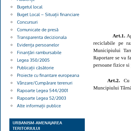
Bugetul local
Buget Local – Situații financiare
Concursuri
Comunicate de presă
Art.1.
Ag
Transparenta decizionala
reciclabile pe r
Evidența persoanelor
Municipiului Tar
Finanțări rambursabile
Raportare se va f
Legea 350/2005
persoane fizice si
Publicații căsătorie
Proiecte cu finantare europeana
Art.2.
Cu a
Vânzare/Cumpărare terenuri
Muncipiului Târn
Rapoarte Legea 544/2001
Rapoarte Legea 52/2003
Alte informații publice
URBANISM-AMENAJAREA
TERITORIULUI