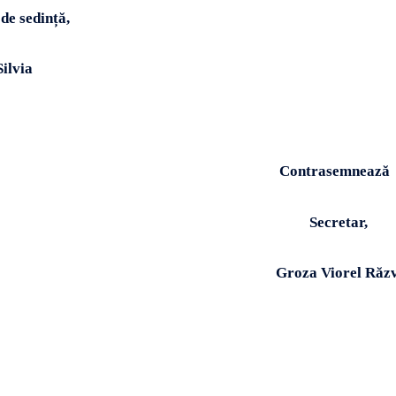
de sedință,
ilvia
Contrasemnează
Secretar,
Groza Viorel Răz