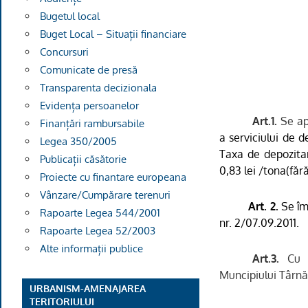
Bugetul local
Buget Local – Situații financiare
Concursuri
Comunicate de presă
Transparenta decizionala
Evidența persoanelor
Art.1.
Se a
Finanțări rambursabile
a serviciului de 
Legea 350/2005
Taxa de depozita
Publicații căsătorie
0,83 lei /tona(f
ăr
Proiecte cu finantare europeana
Vânzare/Cumpărare terenuri
Art. 2.
Se îm
Rapoarte Legea 544/2001
nr. 2/07.09.2011.
Rapoarte Legea 52/2003
Alte informații publice
Art.3.
Cu a
Muncipiului Târnă
URBANISM-AMENAJAREA
TERITORIULUI