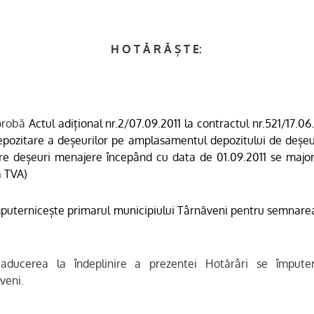
H O T Ă R Ă Ș T E:
prob
ă
Actul adițional nr.2/07.09.2011 la contractul nr.521/17.0
depozitare a deșeurilor pe amplasamentul depozitului de deșeu
re deșeuri menajere începând cu data de 01.09.2011 se maj
ă
TVA)
puternicește primarul municipiului Târnăveni pentru semnarea
ducerea la îndeplinire a prezentei Hotărâri se împuter
veni.