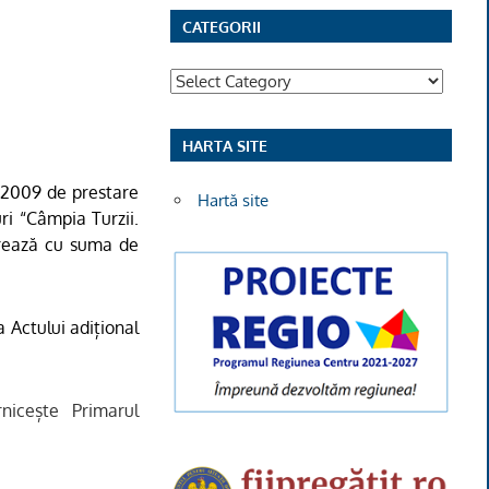
CATEGORII
Categorii
HARTA SITE
6.2009 de prestare
Hartă site
ri “Câmpia Turzii.
orează cu suma de
 Actului adițional
nice
ște Primarul