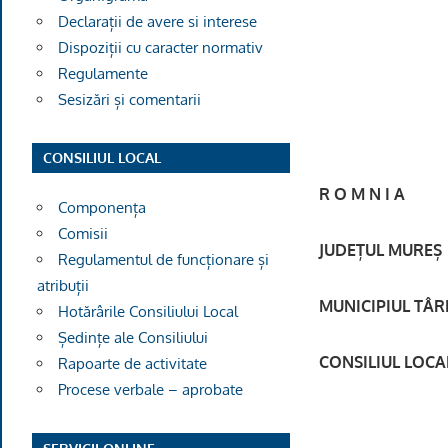
Declarații de avere si interese
Dispoziții cu caracter normativ
Regulamente
Sesizări și comentarii
CONSILIUL LOCAL
R O M N I A
Componența
Comisii
JUDE
ȚUL MUREȘ
Regulamentul de funcționare și
atribuții
MUNICIPIUL TÂR
Hotărârile Consiliului Local
Ședințe ale Consiliului
CONSILIUL LOCA
Rapoarte de activitate
Procese verbale – aprobate