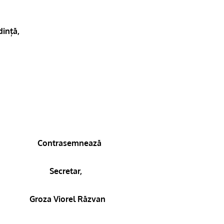
dință,
asemnează
retar,
Groza Viorel Răzvan