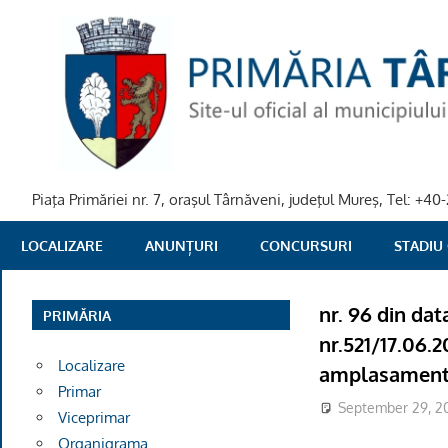
Skip
to
content
Piaţa Primăriei nr. 7, oraşul Târnăveni, judeţul Mureş, Tel: +
PRIMARIA
LOCALIZARE
ANUNȚURI
CONCURSURI
STADIU
TARNAVENI
nr. 96 din dat
PRIMĂRIA
nr.521/17.06.2
Localizare
amplasamentul
Primar
September 29, 20
Viceprimar
Organigrama