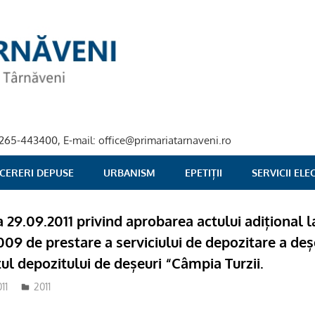
40-265-443400, E-mail: office@primariatarnaveni.ro
 CERERI DEPUSE
URBANISM
EPETIȚII
SERVICII EL
a 29.09.2011 privind aprobarea actului adițional 
009 de prestare a serviciului de depozitare a deș
 depozitului de deșeuri “Câmpia Turzii.
11
2011