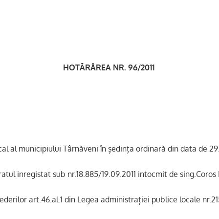
HOTĂRÂREA NR. 96/2011
ocal al municipiului Târn
ăveni în ședința or
dinar
ă din data de 29
ratul inregistat sub nr.18.885/19.09.2011 intocmit de sing.Coros
ederilor art.46.al.1 din Legea administra
ției publice locale nr.