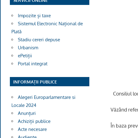
SERVICII ONLINE
Impozite și taxe
Sistemul Electronic Național de
Plată
Stadiu cereri depuse
Urbanism
ePetiții
Portal integrat
INFORMAȚII PUBLICE
Consiliul l
Alegeri Europarlamentare si
Locale 2024
V
ăzând
refe
Anunțuri
Achiziții publice
În baza prev
Acte necesare
Audiențe