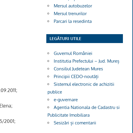
Mersul autobuzelor
Mersul trenurilor
Parcari la resedinta
LEGĂTURI UTILE
Guvernul României
Institutia Prefectului – Jud. Mureș
Consiliul Judetean Mures
Principii CEDO-noutăți
Sistemul electronic de achizitii
.09.2011
;
publice
e-guvernare
 Elena;
Agentia Nationala de Cadastru si
Publicitate Imobiliara
215/2001
;
Sesizări și comentarii