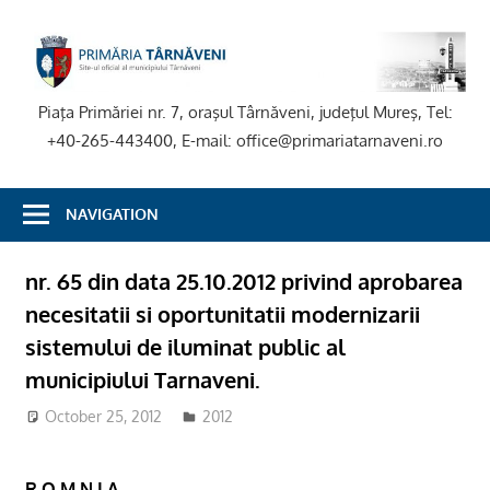
Skip
to
P
content
T
Piaţa Primăriei nr. 7, oraşul Târnăveni, judeţul Mureş, Tel:
+40-265-443400, E-mail: office@primariatarnaveni.ro
NAVIGATION
nr. 65 din data 25.10.2012 privind aprobarea
necesitatii si oportunitatii modernizarii
sistemului de iluminat public al
municipiului Tarnaveni.
October 25, 2012
2012
R O M N I A