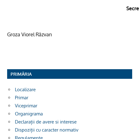
Secre
Groza Viorel Răzvan
PRIMĂRIA
Localizare
Primar
Viceprimar
Organigrama
Declarații de avere si interese
Dispoziții cu caracter normativ
Regulamente