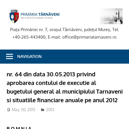
Skip
to
P
content
T
Piaţa Primăriei nr. 7, oraşul Târnăveni, judeţul Mureş, Tel:
+40-265-443400, E-mail: office@primariatarnaveni.ro
NAVIGATION
nr. 64 din data 30.05.2013 privind
aprobarea contului de executie al
bugetului general al municipiului Tarnaveni
si situatiile financiare anuale pe anul 2012
May 30, 2013
2013
R O M N I A