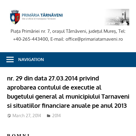
Skip
to
P
content
T
Piaţa Primăriei nr. 7, oraşul Târnăveni, judeţul Mureş, Tel:
+40-265-443400, E-mail: office@primariatarnaveni.ro
NAVIGATION
nr. 29 din data 27.03.2014 privind
aprobarea contului de executie al
bugetului general al municipiului Tarnaveni
si situatiilor financiare anuale pe anul 2013
March 27, 2014
2014
R O M N I