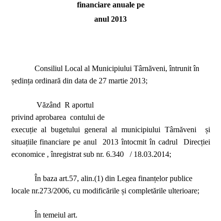
financiare anuale pe
anul 2013
Consiliul Local al Municipiului Târnăveni, întrunit în
ședința ordinară din data de 27 martie 2013;
Văzând
R aportul
privind aprobarea
contului de
execuție al bugetului general al municipiului Târnăveni
și
situațiile financiare pe anul
2013 întocmit în cadrul
Direcției
economice , înregistrat sub nr. 6.340
/ 18.03.2014;
În baza art.57, alin.(1) din Legea finanțelor publice
locale nr.273/2006, cu modificările și completările ulterioare;
În temeiul art.