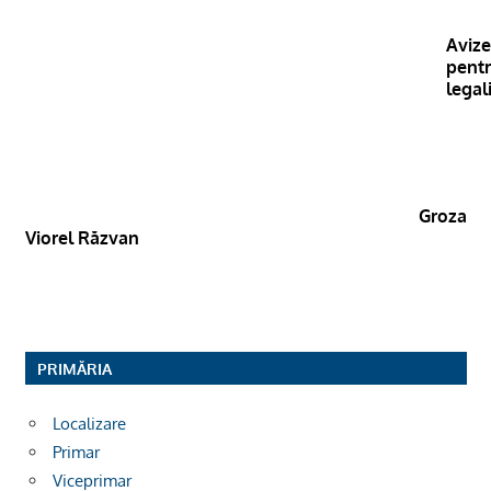
Aviz
pent
legali
Groza
Viorel Răzvan
PRIMĂRIA
Localizare
Primar
Viceprimar