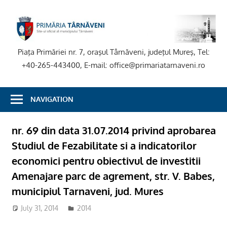
Skip
to
P
content
T
Piaţa Primăriei nr. 7, oraşul Târnăveni, judeţul Mureş, Tel:
+40-265-443400, E-mail: office@primariatarnaveni.ro
NAVIGATION
nr. 69 din data 31.07.2014 privind aprobarea
Studiul de Fezabilitate si a indicatorilor
economici pentru obiectivul de investitii
Amenajare parc de agrement, str. V. Babes,
municipiul Tarnaveni, jud. Mures
July 31, 2014
2014