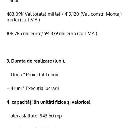
“ anul I:
483,091( Val totala) mii lei / 419,120 (Val. constr. Montaj)
mii lei (cu T.V.A.)
108,785 mii euro / 94,379 mii euro (cu T.V.A.)
3. Durata de realizare (luni)
:
– 1 luna “ Proiectul Tehnic
– 4 luni “ Execuția lucrării
4. capacități (în unități fizice și valorice)
:
– alei asfaltate: 943,50 mp