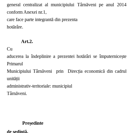
general centralizat al municipiului Târnăveni pe anul 2014
conform Anexei nr.1,
care face parte integrantă din prezenta
hotărâre.
Art.2.
Cu
aducerea la îndeplinire a prezentei hotărâri se împuternicește
Primarul
Municipiului Târnăveni
prin
Direcția economică din cadrul
unității
administrativ-teritoriale: municipiul
Târnăveni.
Președinte
de ședință,