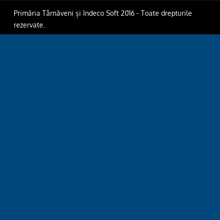
Primăria Târnăveni și Indeco Soft 2016 - Toate drepturile
rezervate.