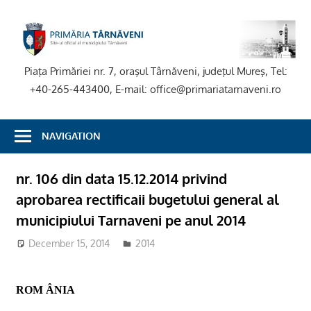
Skip
to
P
content
T
Piaţa Primăriei nr. 7, oraşul Târnăveni, judeţul Mureş, Tel:
+40-265-443400, E-mail: office@primariatarnaveni.ro
NAVIGATION
nr. 106 din data 15.12.2014 privind
aprobarea rectificaii bugetului general al
municipiului Tarnaveni pe anul 2014
December 15, 2014
2014
ROM ÂNIA