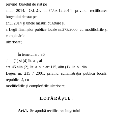
privind
bugetul de stat pe
anul 2014, O.U.G. nr.74/03.12.2014 privind rectificarea
bugetului de stat pe
anul 2014 și unele măsuri bugetare
și
a Legii finanțelor publice locale nr.273/2006, cu modificările și
completările
ulterioare;
În temeiul art. 36
alin. (1) și (4) lit.

a  , al
art. 45 alin.(2), lit. a  și a art.115, alin.(1), lit. b 
din
Legea nr. 215 / 2001, privind administrația publică locală,
republicată, cu
modificările și completările ulterioare,
HOTĂRĂȘTE:
Art.1.
Se aprobă rectificarea bugetului