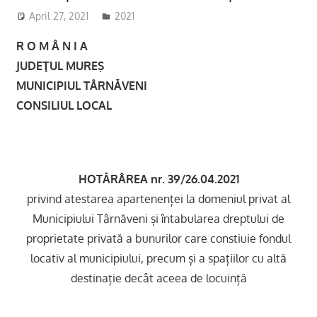
April 27, 2021
adm-mmm
2021
R O M Â N I A
JUDEŢUL MUREŞ
MUNICIPIUL TÂRNĂVENI
CONSILIUL LOCAL
HOTĂRÂREA nr. 39/26.04.2021
privind atestarea apartenenței la domeniul privat al
Municipiului Târnăveni și întabularea dreptului de
proprietate privată a bunurilor care constiuie fondul
locativ al municipiului, precum și a spațiilor cu altă
destinație decât aceea de locuință