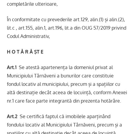
completările ulterioare,
În conformitate cu prevederile art.129, alin.(1) și alin.(2),
lit.c , art.155, alin.1, art.196, lit.a din OUG 57/2019 privind
Codul Administrativ,
H O T Ă R Ă ŞT E
Art.1
Se atestă apartenența la domeniul privat al
Municipiului Târnăveni a bunurilor care constituie
fondul locativ al municipiului, precum și a spațiilor cu
altă destinație decât aceea de locuință, conform Anexei
nr.1 care face parte integrantă din prezenta hotărâre.
Art.2
Se certifică faptul că imobilele aparținând
fondului locativ al Municipiului Târnăveni, precum și a
spațiilor cu altă destinație decât aceea de locuință,