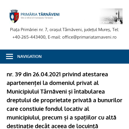
Skip
to
P
content
T
Piaţa Primăriei nr. 7, oraşul Târnăveni, judeţul Mureş, Tel:
+40-265-443400, E-mail: office@primariatarnaveni.ro
NAVIGATION
nr. 39 din 26.04.2021 privind atestarea
apartenenței la domeniul privat al
Municipiului Târnăveni și întabularea
dreptului de proprietate privată a bunurilor
care constiuie fondul locativ al
municipiului, precum și a spațiilor cu altă
destinație decât aceea de locuință