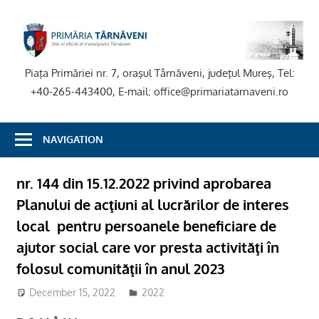
Skip
to
P
content
T
Piaţa Primăriei nr. 7, oraşul Târnăveni, judeţul Mureş, Tel:
+40-265-443400, E-mail: office@primariatarnaveni.ro
NAVIGATION
nr. 144 din 15.12.2022 privind aprobarea
Planului de acţiuni al lucrărilor de interes
local pentru persoanele beneficiare de
ajutor social care vor presta activităţi în
folosul comunităţii în anul 2023
December 15, 2022
adm-mmm
2022