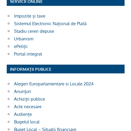
SERVICII ONLINE
Impozite și taxe
Sistemul Electronic Național de Plată
Stadiu cereri depuse
Urbanism
ePetiții
Portal integrat
INFORMAȚII PUBLICE
Alegeri Europarlamentare si Locale 2024
Anunțuri
Achiziții publice
Acte necesare
Audiențe
Bugetul local
Buget Local – Situații financiare