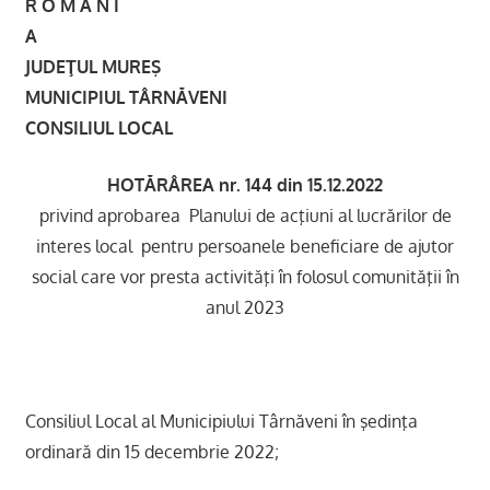
R O M Â N I
JUDEŢUL MUREŞ
MUNICIPIUL TÂRNĂVENI
CONSILIUL LOCAL
HOTĂRÂREA nr. 144 din 15.12.2022
privind aprobarea Planului de acţiuni al lucrărilor de
interes local pentru persoanele beneficiare de ajutor
social care vor presta activităţi în folosul comunităţii în
anul 2023
Consiliul Local al Municipiului Târnăveni în şedinţa
ordinară din 15 decembrie 2022;