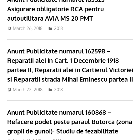
Asigurare obligatorie RCA pentru
autoutilitara AVIA MS 20 PMT
March 26, 2018
admsite
2018
Anunt Publicitate numarul 162598 –
Reparatii alei in Cart. 1 Decembrie 1918
partea II, Reparatii alei in Cartierul Victoriei
si Reparatii strada Mihai Eminescu partea II
March 22, 2018
admsite
2018
Anunt Publicitate numarul 160868 –
Refacere podet peste paraul Botorca (zona
gropii de gunoi)- Studiu de fezabilitate