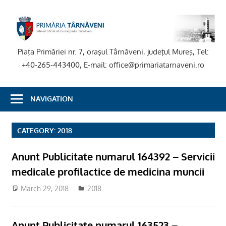
Skip
to
P
content
T
Piaţa Primăriei nr. 7, oraşul Târnăveni, judeţul Mureş, Tel:
+40-265-443400, E-mail: office@primariatarnaveni.ro
NAVIGATION
CATEGORY:
2018
Anunt Publicitate numarul 164392 – Servicii
medicale profilactice de medicina muncii
March 29, 2018
admsite
2018
Anunt Publicitate numarul 163523 –