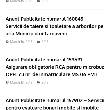
March 16, 2018
admsite
2018
Anunt Publicitate numarul 160845 –
Servicii de taiere si toaletare a arborilor pe
aria Municipiului Tarnaveni
March 16, 2018
admsite
2018
Anunt Publicitate numarul 159691 –
Asigurare obligatorie RCA pentru microbuz
OPEL cu nr. de inmatriculare MS 06 PMT
March 13, 2018
admsite
2018
Anunt Publicitate numarul 157902 – Servicii
pentru evaluare bunuri mobile si imobile