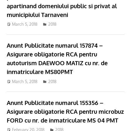
apartinand domeniului public si privat al
municipiului Tarnaveni
March 5, 2018
admsite
2018
Anunt Publicitate numarul 157874 –
Asigurare obligatorie RCA pentru
autoturism DAEWOO MATIZ cu nr. de
inmatriculare MS80PMT
March 5, 2018
admsite
2018
Anunt Publicitate numarul 155356 –
Asigurare obligatorie RCA pentru microbuz
FORD cu nr. de inmatriculare MS 04 PMT
February 20, 2018
admsite
2018