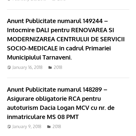
Anunt Publicitate numarul 149244 –
Intocmire DALI pentru RENOVAREA SI
MODERNIZAREA CENTRULUI DE SERVICII
SOCIO-MEDICALE in cadrul Primariei
Municipiului Tarnaveni.
January 16, 2018
admsite
2018
Anunt Publicitate numarul 148289 –
Asigurare obligatorie RCA pentru
autoturism Dacia Logan MCV cu nr. de
inmatriculare MS 08 PMT
January 9, 2018
admsite
2018