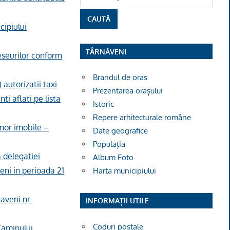
cipiului
TÂRNĂVENI
eseurilor conform
Brandul de oras
autorizatii taxi
Prezentarea orașului
i aflati pe lista
Istoric
Repere arhitecturale române
unor imobile –
Date geografice
Populația
a delegatiei
Album Foto
ni in perioada 21
Harta municipiului
aveni nr.
INFORMAȚII UTILE
Coduri poștale
 Caminului