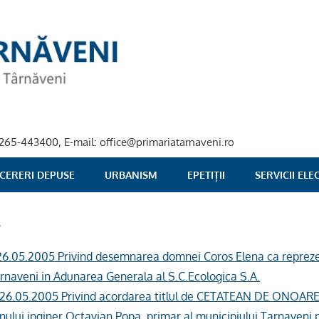
40-265-443400, E-mail: office@primariatarnaveni.ro
 CERERI DEPUSE
URBANISM
EPETIȚII
SERVICII EL
5
a 26.05.2005 Privind desemnarea domnei Coros Elena ca repreze
arnaveni in Adunarea Generala al S.C.Ecologica S.A.
a 26.05.2005 Privind acordarea titlul de CETATEAN DE ONOARE 
ului inginer Octavian Popa, primar al municipiului Tarnaveni 