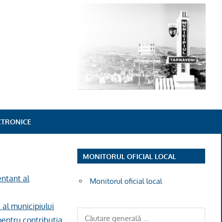
ECTRONICE
MONITORUL OFICIAL LOCAL
ntant al
Monitorul oficial local
al municipiului
pentru contributia