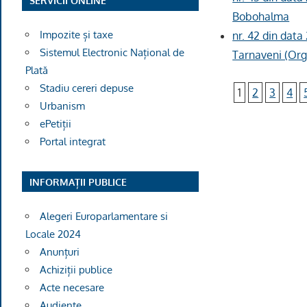
SERVICII ONLINE
Bobohalma
Impozite și taxe
nr. 42 din data
Sistemul Electronic Național de
Tarnaveni (Orga
Plată
Stadiu cereri depuse
1
2
3
4
Urbanism
ePetiții
Portal integrat
INFORMAȚII PUBLICE
Alegeri Europarlamentare si
Locale 2024
Anunțuri
Achiziții publice
Acte necesare
Audiențe