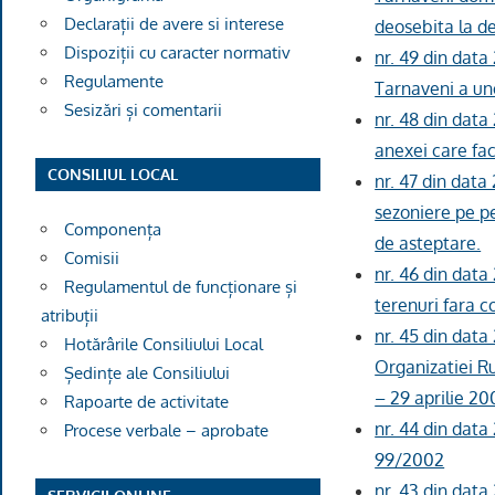
Declarații de avere si interese
deosebita la d
Dispoziții cu caracter normativ
nr. 49 din data
Regulamente
Tarnaveni a un
Sesizări și comentarii
nr. 48 din data
anexei care fa
CONSILIUL LOCAL
nr. 47 din data
sezoniere pe pe
Componența
de asteptare.
Comisii
nr. 46 din data
Regulamentul de funcționare și
terenuri fara c
atribuții
nr. 45 din data
Hotărârile Consiliului Local
Organizatiei R
Ședințe ale Consiliului
– 29 aprilie 20
Rapoarte de activitate
nr. 44 din data
Procese verbale – aprobate
99/2002
nr. 43 din data