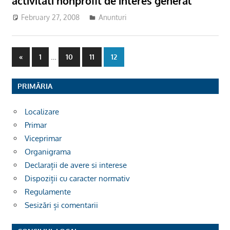
activitati nonprofit de interes general
February 27, 2008
Anunturi
Posts
Previous
…
«
1
10
11
12
Posts
pagination
PRIMĂRIA
Localizare
Primar
Viceprimar
Organigrama
Declarații de avere si interese
Dispoziții cu caracter normativ
Regulamente
Sesizări și comentarii