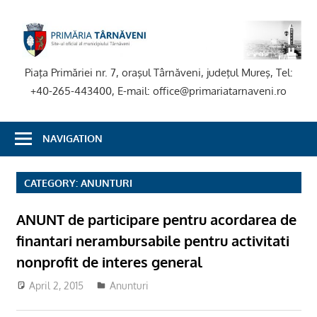
Skip
to
P
content
T
Piaţa Primăriei nr. 7, oraşul Târnăveni, judeţul Mureş, Tel:
+40-265-443400, E-mail: office@primariatarnaveni.ro
NAVIGATION
CATEGORY:
ANUNTURI
ANUNT de participare pentru acordarea de
finantari nerambursabile pentru activitati
nonprofit de interes general
April 2, 2015
Anunturi