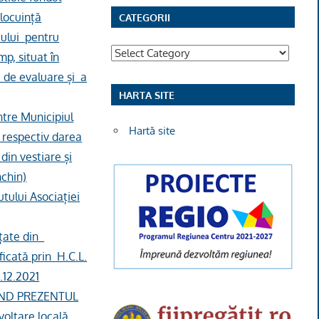
 locuință
CATEGORII
țiului pentru
Categorii
p, situat în
i de evaluare și a
HARTA SITE
ntre Municipiul
Hartă site
 respectiv darea
din vestiare și
nchin)
utului Asociației
nțate din
ficată prin H.C.L.
.12.2021
UCÂND PREZENTUL
oltare locală,