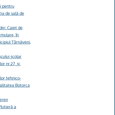
ni pentru
ția de sală de
din: Caiet de
rmulare, în
icipiul Târnăveni,
șcului școlar
lor nr.27 și
lor tehnico-
calitatea Botorca
teren
Rutieră a