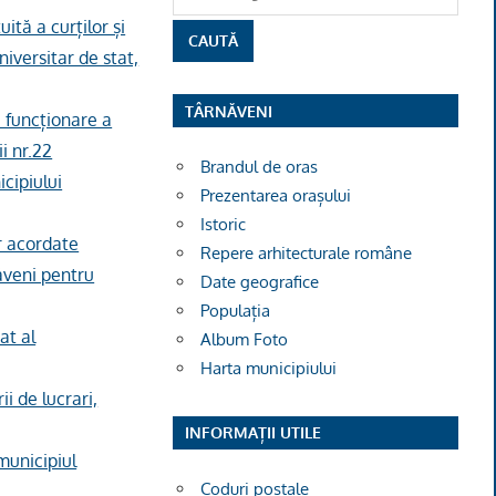
ită a curților și
niversitar de stat,
TÂRNĂVENI
 funcționare a
ii nr.22
Brandul de oras
icipiului
Prezentarea orașului
Istoric
r acordate
Repere arhitecturale române
năveni pentru
Date geografice
Populația
at al
Album Foto
Harta municipiului
ii de lucrari,
INFORMAȚII UTILE
municipiul
Coduri poștale