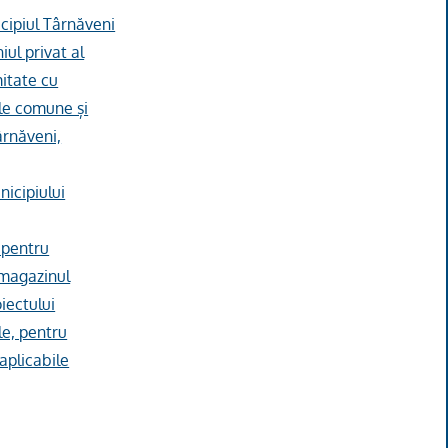
icipiul Târnăveni
ul privat al
mitate cu
ile comune și
ârnăveni,
nicipiului
i pentru
i magazinul
iectului
le, pentru
 aplicabile