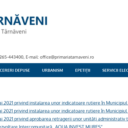
40-265-443400, E-mail: office@primariatarnaveni.ro
 CERERI DEPUSE
URBANISM
EPETIȚII
SERVICII EL
ai.2021 privind instalarea unor indicatoare rutiere în Municipiu
ai 2021 privind instalarea unor indicatoare rutiere în Municipiu
ai 2021 privind aprobarea retragerii unor unităţi administrativ t
Dezvoltare Intercomunitară „AQUA INVEST MUREŞ”