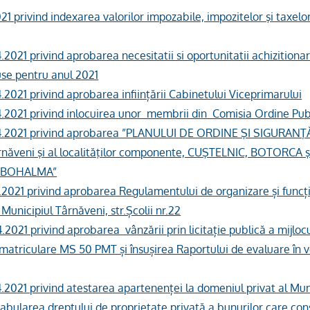
21 privind indexarea valorilor impozabile, impozitelor şi taxelo
.2021 privind aprobarea necesitatii si oportunitatii achizitionari
duse pentru anul 2021
4.2021 privind aprobarea inființării Cabinetului Viceprimarului
04.2021 privind inlocuirea unor membrii din Comisia Ordine Pub
04.2021 privind aprobarea ”PLANULUI DE ORDINE ŞI SIGURANŢ
rnăveni şi al localităţilor componente, CUŞTELNIC, BOTORCA şi
BOBOHALMA”
4.2021 privind aprobarea Regulamentului de organizare și funcți
 Municipiul Târnăveni, str.Școlii nr.22
4.2021 privind aprobarea vânzării prin licitație publică a mijlocu
nmatriculare MS 50 PMT și însușirea Raportului de evaluare în 
4.2021 privind atestarea apartenenței la domeniul privat al Mun
tabularea dreptului de proprietate privată a bunurilor care con