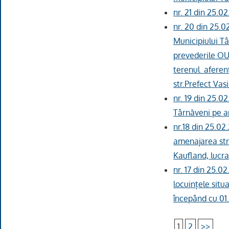
nr. 21 din 25.0
nr. 20 din 25.0
Municipiului Tâ
prevederile OUG
terenul aferent
str.Prefect Vas
nr. 19 din 25.0
Târnăveni pe 
nr.18 din 25.02
amenajarea str.
Kaufland, lucr
nr. 17 din 25.0
locuințele situ
începând cu 01
1
2
>>