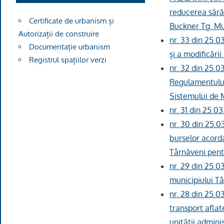
reducerea sărăc
Certificate de urbanism și
Buckner Tg. M
Autorizații de construire
nr. 33 din 25.0
Documentație urbanism
și a modificări
Registrul spațiilor verzi
nr. 32 din 25.
Regulamentului 
Sistemului de 
nr. 31 din 25.0
nr. 30 din 25.
burselor acorda
Târnăveni pentr
nr. 29 din 25.0
municipiului Tâ
nr. 28 din 25.0
transport aflat
unității admini