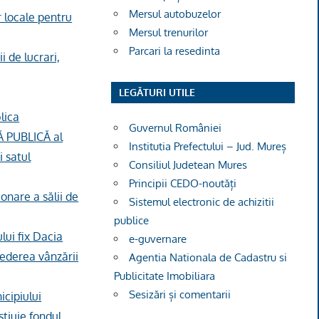
Mersul autobuzelor
r locale pentru
Mersul trenurilor
Parcari la resedinta
i de lucrari,
LEGĂTURI UTILE
lica
Guvernul României
Ă PUBLICĂ al
Institutia Prefectului – Jud. Mureș
 satul
Consiliul Judetean Mures
Principii CEDO-noutăți
onare a sălii de
Sistemul electronic de achizitii
publice
lui fix Dacia
e-guvernare
vederea vânzării
Agentia Nationala de Cadastru si
Publicitate Imobiliara
Sesizări și comentarii
icipiului
stiuie fondul