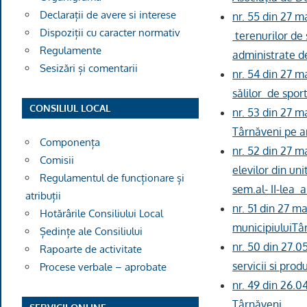
Declarații de avere si interese
nr. 55 din 27 m
Dispoziții cu caracter normativ
terenurilor de 
Regulamente
administrate de
Sesizări și comentarii
nr. 54 din 27 m
sălilor de sport
CONSILIUL LOCAL
nr. 53 din 27 m
Târnăveni pe a
Componența
nr. 52 din 27 m
Comisii
elevilor din un
Regulamentul de funcționare și
sem.al- II-lea 
atribuții
nr. 51 din 27 m
Hotărârile Consiliului Local
municipiuluiTâ
Ședințe ale Consiliului
nr. 50 din 27.05
Rapoarte de activitate
servicii si pro
Procese verbale – aprobate
nr. 49 din 26.0
Târnăveni