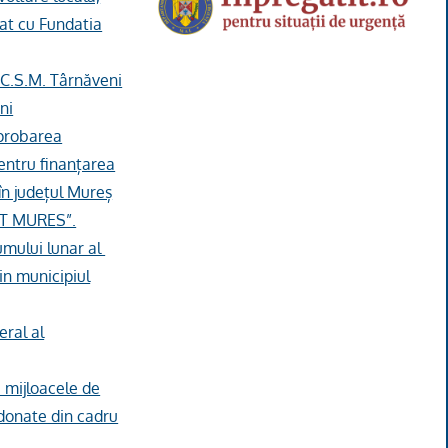
iat cu Fundatia
i C.S.M. Târnăveni
ni
aprobarea
pentru finanțarea
în județul Mureș
ECT MURES”.
umului lunar al
in municipiul
eral al
u mijloacele de
rdonate din cadru