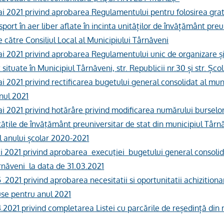
ai 2021 privind aprobarea Regulamentului pentru folosirea gratu
sport în aer liber aflate în incinta unităților de învățământ preu
 către Consiliul Local al Municipiului Târnăveni
ai 2021 privind aprobarea Regulamentului unic de organizare și
 situate în Municipiul Târnăveni, str. Republicii nr.30 și str. Școl
ai 2021 privind rectificarea bugetului general consolidat al mun
nul 2021
ai 2021 privind hotărâre privind modificarea numărului burselo
ităţile de învăţământ preuniversitar de stat din municipiul Târ
al anului școlar 2020-2021
ai 2021 privind aprobarea execuţiei bugetului general consolid
rnăveni la data de 31.03.2021
 .2021 privind aprobarea necesitatii si oportunitatii achizitionar
duse pentru anul 2021
4.2021 privind completarea Listei cu parcările de reședință din 