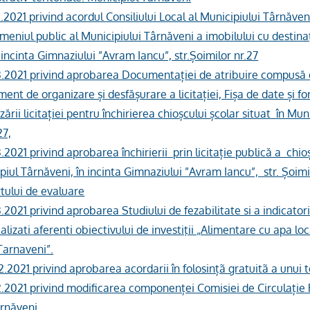
3.2021 privind acordul Consiliului Local al Municipiului Târnăve
meniul public al Municipiului Târnăveni a imobilului cu destina
n incinta Gimnaziului ”Avram Iancu”, str.Șoimilor nr.27
03.2021 privind aprobarea Documentației de atribuire compusă 
ment de organizare și desfășurare a licitației, Fișa de date și fo
ării licitației pentru închirierea chioșcului școlar situat în Mun
27,
3.2021 privind aprobarea închirierii prin licitație publică a chio
ipiul Târnăveni, în incinta Gimnaziului ”Avram Iancu”, str. Șoimi
tului de evaluare
3.2021 privind aprobarea Studiului de fezabilitate si a indicatori
lizati aferenti obiectivului de investiţii „Alimentare cu apa lo
Tarnaveni”.
2.2021 privind aprobarea acordarii în folosințã gratuitã a unui 
2.2021 privind modificarea componenței Comisiei de Circulație 
ârnăveni