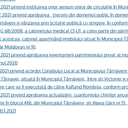
2.2021 privind instituirea unor sensuri unice de circulație în Mun
2.2021 privind aprobarea trecerii din domeniul public în domeni
rnăveni și vânzarea prin licitație publică cu strigare, în confor
 68/2008, a cabinetului medical C1-U1, a cotei parte din părț
 acestuia, cabinet aparținând imobilului situat în Municipiul T
ile Moldovan nr.10,
2.2021 privind aprobarea inventarierii patrimoniului privat al mu
anul 2020
.2021 privind acordul Consiliului Local al Municipiului Târnăven
Târnavei, situată în Municipiul Târnăveni, între str.Victoriei ș
are care va fi executată de către Kafland România, conform pro
2.2021 privind aprobarea actualizării cuantumului chiriilor anua
ate în blocul ANL din Municipiul Târnăveni, str.Aleea Gării nr.15,
.03.2021