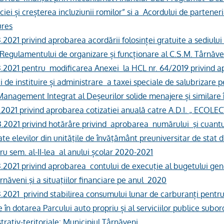
iei și creșterea incluziunii romilor” si a Acordului de partener
ures
3.2021 privind aprobarea acordării folosinței gratuite a sediulu
i Regulamentului de organizare și funcționare al C.S.M. Târnăve
03.2021 pentru modificarea Anexei la HCL nr. 64/2019 privind 
de instituire și administrare a taxei speciale de salubrizare 
Management Integrat al Deșeurilor solide menajere și similare 
3.2021 privind aprobarea cotizatiei anuală catre A.D.I. „ ECOL
03.2021 privind hotărâre privind aprobarea numărului şi cuant
te elevilor din unităţile de învăţământ preuniversitar de stat d
u sem. al-II-lea al anului școlar 2020-2021
3.2021 privind aprobarea contului de execuţie al bugetului gen
rnăveni şi a situaţiilor financiare pe anul 2020
3.2021 privind stabilirea consumului lunar de carburanți pentr
e în dotarea Parcului auto propriu și al serviciilor publice subo
strativ-teritoriale: Municipiul Târnăveni