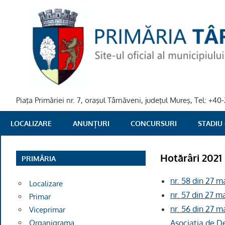
Skip
to
content
Piaţa Primăriei nr. 7, oraşul Târnăveni, judeţul Mureş, Tel: +
PRIMARIA
LOCALIZARE
ANUNȚURI
CONCURSURI
STADIU
TARNAVENI
Hotărâri 2021
PRIMĂRIA
nr. 58 din 27 m
Localizare
nr. 57 din 27 m
Primar
nr. 56 din 27 m
Viceprimar
Organigrama
Asociaţia de 