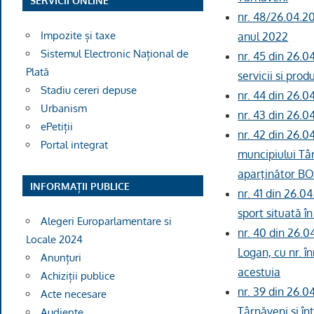
SERVICII ONLINE
nr. 48/26.04.20
Impozite și taxe
anul 2022
Sistemul Electronic Național de
nr. 45 din 26.04
Plată
servicii si pro
Stadiu cereri depuse
nr. 44 din 26.0
Urbanism
nr. 43 din 26.
ePetiții
nr. 42 din 26.
Portal integrat
muncipiului Tâ
aparţinător 
INFORMAȚII PUBLICE
nr. 41 din 26.0
sport situată în
Alegeri Europarlamentare si
nr. 40 din 26.0
Locale 2024
Logan, cu nr. î
Anunțuri
acestuia
Achiziții publice
nr. 39 din 26.0
Acte necesare
Târnăveni și în
Audiențe