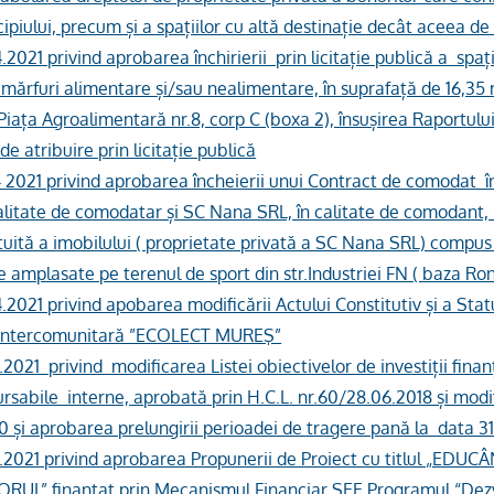
cipiului, precum și a spațiilor cu altă destinație decât aceea de
4.2021 privind aprobarea închirierii prin licitație publică a spa
mărfuri alimentare și/sau nealimentare, în suprafață de 16,35 m
 Piața Agroalimentară nr.8, corp C (boxa 2), însușirea Raportulu
e atribuire prin licitație publică
4 2021 privind aprobarea încheierii unui Contract de comodat î
calitate de comodatar și SC Nana SRL, în calitate de comodant,
atuită a imobilului ( proprietate privată a SC Nana SRL) compus 
e amplasate pe terenul de sport din str.Industriei FN ( baza Ro
4.2021 privind apobarea modificării Actului Constitutiv și a Stat
 Intercomunitară ”ECOLECT MUREŞ”
4.2021 privind modificarea Listei obiectivelor de investiții fina
rsabile interne, aprobată prin H.C.L. nr.60/28.06.2018 și modi
0 și aprobarea prelungirii perioadei de tragere pană la data 31
04.2021 privind aprobarea Propunerii de Proiect cu titlul „ED
RUL” finanţat prin Mecanismul Financiar SEE Programul “Dezv