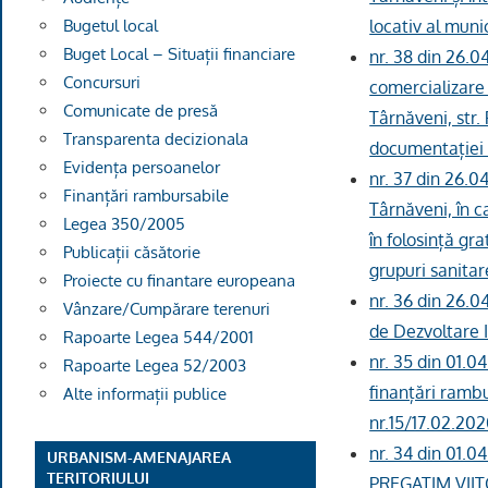
Bugetul local
locativ al muni
Buget Local – Situații financiare
nr. 38 din 26.0
Concursuri
comercializare 
Comunicate de presă
Târnăveni, str.
Transparenta decizionala
documentației d
Evidența persoanelor
nr. 37 din 26.0
Finanțări rambursabile
Târnăveni, în 
Legea 350/2005
în folosință gr
Publicații căsătorie
grupuri sanitar
Proiecte cu finantare europeana
nr. 36 din 26.0
Vânzare/Cumpărare terenuri
de Dezvoltare
Rapoarte Legea 544/2001
nr. 35 din 01.0
Rapoarte Legea 52/2003
finanțări rambu
Alte informații publice
nr.15/17.02.202
nr. 34 din 01.
URBANISM-AMENAJAREA
TERITORIULUI
PREGATIM VIITO