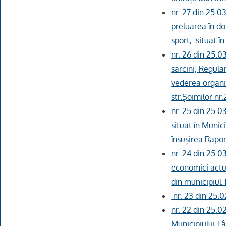
nr. 27 din 25.0
preluarea în do
sport, situat î
nr. 26 din 25.
sarcini, Regula
vederea organiz
str.Șoimilor nr.
nr. 25 din 25.0
situat în Munic
însușirea Rapor
nr. 24 din 25.0
economici actua
din municipiul 
nr. 23 din 25.0
nr. 22 din 25.0
Municipiului T